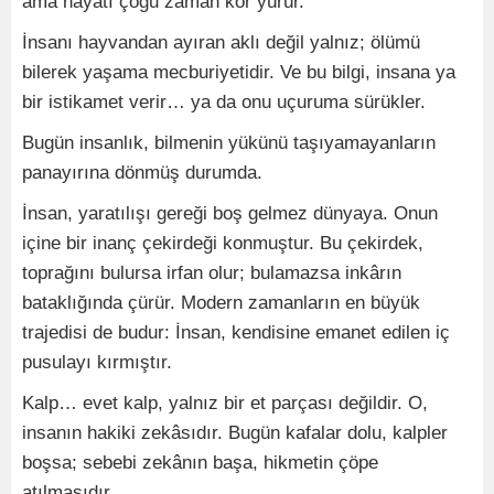
ama hayatı çoğu zaman kör yürür.
İnsanı hayvandan ayıran aklı değil yalnız; ölümü
bilerek yaşama mecburiyetidir. Ve bu bilgi, insana ya
bir istikamet verir… ya da onu uçuruma sürükler.
Bugün insanlık, bilmenin yükünü taşıyamayanların
panayırına dönmüş durumda.
İnsan, yaratılışı gereği boş gelmez dünyaya. Onun
içine bir inanç çekirdeği konmuştur. Bu çekirdek,
toprağını bulursa irfan olur; bulamazsa inkârın
bataklığında çürür. Modern zamanların en büyük
trajedisi de budur: İnsan, kendisine emanet edilen iç
pusulayı kırmıştır.
Kalp… evet kalp, yalnız bir et parçası değildir. O,
insanın hakiki zekâsıdır. Bugün kafalar dolu, kalpler
boşsa; sebebi zekânın başa, hikmetin çöpe
atılmasıdır.