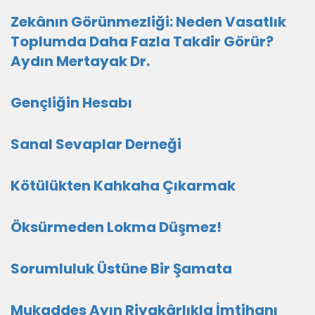
Zekânın Görünmezliği: Neden Vasatlık
Toplumda Daha Fazla Takdir Görür?
Aydın Mertayak Dr.
Gençliğin Hesabı
Sanal Sevaplar Derneği
Kötülükten Kahkaha Çıkarmak
Öksürmeden Lokma Düşmez!
Sorumluluk Üstüne Bir Şamata
Mukaddes Ayın Riyakârlıkla İmtihanı