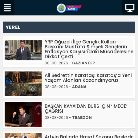
YEREL
YRP Oğuzeli İlçe Gençlik Kolları
Başkanı Mustafa Şimşek Gençlerin
Enflasyon Karşısındaki Mücadelesine
Dikkat Çekti
08-08-2026 -
GAZİANTEP
Ali Bedrettin Karataş: Karataş’a Yeni
Yaşam Alanları Kazandırıyoruz
08-08-2026 -
ADANA
BAŞKAN KAYA’DAN BURS İÇİN ‘İMECE’
ÇAĞRISI
08-08-2026 -
TRABZON
Artvin Balında Hasat Sezonu Başladı: