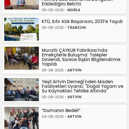
Etkilediğini Belirtti
05-08-2026 -
MUĞLA
KTÜ, Sıfır Atık Başarısını, 2031’e Taşıdı
05-08-2026 -
TRABZON
Muratlı ÇAYKUR Fabrikası'nda
Emekçilerle Buluşma: Talepler
Dinlendi, Sürece İlişkin Bilgilendirme
Yapıldı
05-08-2026 -
ARTVİN
Yeşil Artvin Derneği'nden Maden
Faaliyetleri Uyarısı: "Doğal Yaşam ve
Su Kaynakları Tehlike Altında"
05-08-2026 -
ARTVİN
“Dumanın Bedeli”
04-08-2026 -
ARTVİN