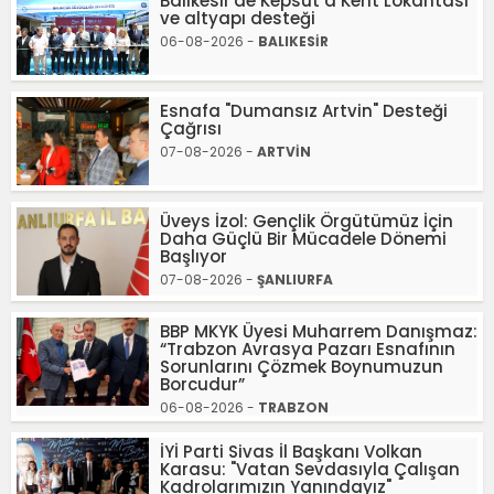
Balıkesir'de Kepsut’a Kent Lokantası
ve altyapı desteği
06-08-2026 -
BALIKESİR
Esnafa "Dumansız Artvin" Desteği
Çağrısı
07-08-2026 -
ARTVİN
Üveys İzol: Gençlik Örgütümüz İçin
Daha Güçlü Bir Mücadele Dönemi
Başlıyor
07-08-2026 -
ŞANLIURFA
BBP MKYK Üyesi Muharrem Danışmaz:
“Trabzon Avrasya Pazarı Esnafının
Sorunlarını Çözmek Boynumuzun
Borcudur”
06-08-2026 -
TRABZON
İYİ Parti Sivas İl Başkanı Volkan
Karasu: "Vatan Sevdasıyla Çalışan
Kadrolarımızın Yanındayız"