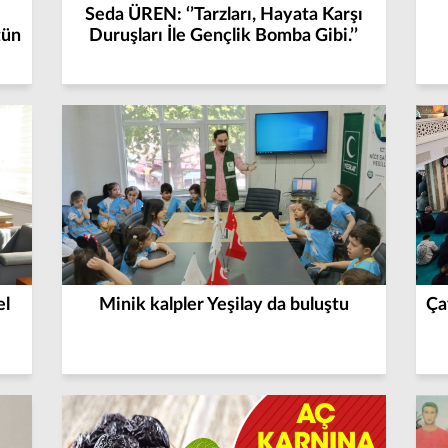
Seda ÜREN: ‘’Tarzları, Hayata Karşı
tün
Duruşları İle Gençlik Bomba Gibi.’’
el
Minik kalpler Yeşilay da buluştu
Ça