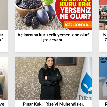
ar
Aç karnına kuru erik yerseniz ne olur?
Na
k”
İşte cevabı…
G
 ve
Pınar Kuk: “Rize’yi Mühendisler,
R