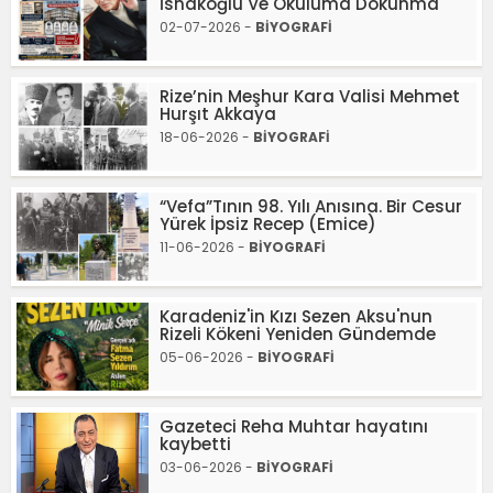
İshakoğlu Ve Okuluma Dokunma
02-07-2026 -
BİYOGRAFİ
Rize’nin Meşhur Kara Valisi Mehmet
Hurşıt Akkaya
18-06-2026 -
BİYOGRAFİ
“Vefa”Tının 98. Yılı Anısına. Bir Cesur
Yürek İpsiz Recep (Emice)
11-06-2026 -
BİYOGRAFİ
Karadeniz'in Kızı Sezen Aksu'nun
Rizeli Kökeni Yeniden Gündemde
05-06-2026 -
BİYOGRAFİ
Gazeteci Reha Muhtar hayatını
kaybetti
03-06-2026 -
BİYOGRAFİ