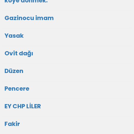
köye dönmek.
Gazinocu imam
Yasak
Ovit dağı
Düzen
Pencere
EY CHP LİLER
Fakir