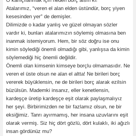
O kamçılanmak için neden borç alsın ki!
Atalarımız, “veren el alan elden üstündür, borç yiyen
kesesinden yer” de demişler.
Dilimizde o kadar yanlış ve güzel olmayan sözler
vardır ki, bunları atalarımızın söylemiş olmasına ben
inanmak istemiyorum. Hem, bir söz doğru ise onu
kimin söylediği önemli olmadığı gibi, yanlışsa da kimin
söylemediği hiç önemli değildir.
Önemli olan kimsenin kimseye borçlu olmamasıdır. Ne
veren el üste olsun ne alan el altta! Ne birileri borç
vererek büyüklensin, ne de birileri borç alarak ezilsin
büzülsün. Mademki insanız, eller kenetlensin,
kardeşçe üretip kardeşçe eşit olarak paylaşmalıyız
her şeyi. Birbirimizden ne bir fazlamız olsun, ne bir
eksiğimiz. Tanrı ayırmamış, her insana uzuvlarını eşit
olarak vermiş. Siz hiç dört gözlü, dört kulaklı, iki ağızlı
insan gördünüz mu?