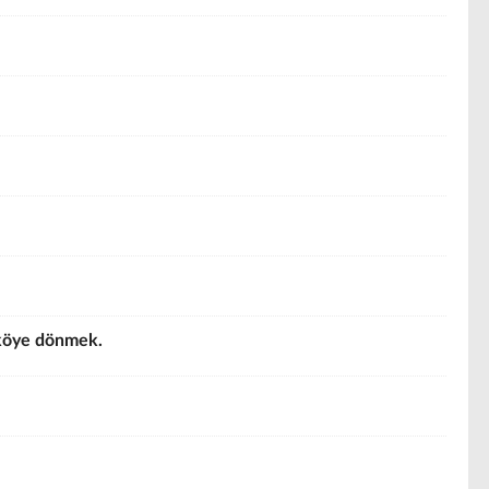
p köye dönmek.