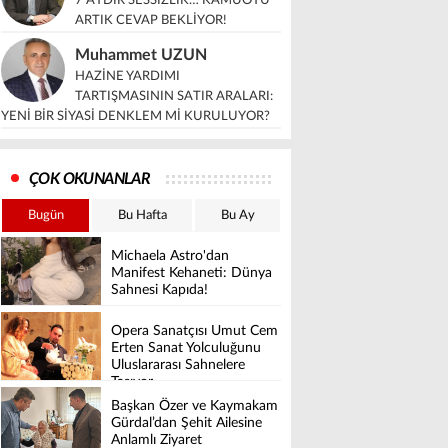
7 AYDIR SESSİZLİK… KAMUOYU
ARTIK CEVAP BEKLİYOR!
Muhammet UZUN
HAZİNE YARDIMI
TARTIŞMASININ SATIR ARALARI:
YENİ BİR SİYASİ DENKLEM Mİ KURULUYOR?
ÇOK OKUNANLAR
Bugün
Bu Hafta
Bu Ay
Michaela Astro'dan
Manifest Kehaneti: Dünya
Sahnesi Kapıda!
Opera Sanatçısı Umut Cem
Erten Sanat Yolculuğunu
Uluslararası Sahnelere
Taşıyor
Başkan Özer ve Kaymakam
Gürdal’dan Şehit Ailesine
Anlamlı Ziyaret