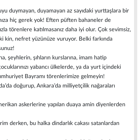
yu duymayan, duyamayan az sayıdaki yurttaşlara bir
nıza hiç gerek yok! Eften püften bahaneler de
zla törenlere katılmasanız daha iyi olur. Çok sevimsiz,
ki kin, nefret yüzünüze vuruyor. Belki farkında
orsunuz!
na, şeyhlerin, şıhların kurslarına, imam hatip
cuklarınızı yabancı ülkelerde, ya da yurt içindeki
umhuriyet Bayramı törenlerimize gelmeyin!
ida’da doğurup, Ankara’da milliyetçilik nağaraları
merikan askerlerine yapılan duaya amin diyenlerden
erim derken, bu halka dindarlık cakası satanlardan