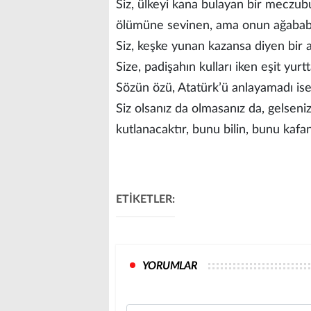
Siz, ülkeyi kana bulayan bir meczubu
ölümüne sevinen, ama onun ağababal
Siz, keşke yunan kazansa diyen bir a
Size, padişahın kulları iken eşit yur
Sözün özü, Atatürk’ü anlayamadı is
Siz olsanız da olmasanız da, gelse
kutlanacaktır, bunu bilin, bunu kaf
ETİKETLER:
YORUMLAR