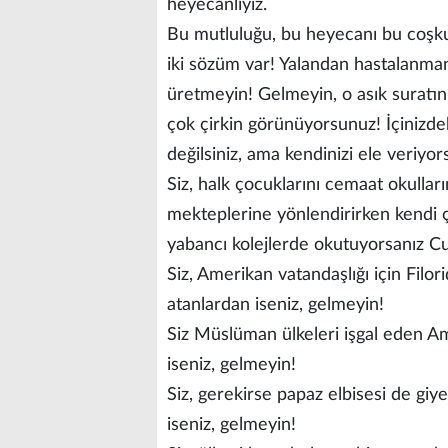
heyecanlıyız.
Bu mutluluğu, bu heyecanı bu coşku
iki sözüm var! Yalandan hastalanma
üretmeyin! Gelmeyin, o asık suratını
çok çirkin görünüyorsunuz! İçinizde
değilsiniz, ama kendinizi ele veriy
Siz, halk çocuklarını cemaat okulları
mekteplerine yönlendirirken kendi ço
yabancı kolejlerde okutuyorsanız C
Siz, Amerikan vatandaşlığı için Filor
atanlardan iseniz, gelmeyin!
Siz Müslüman ülkeleri işgal eden A
iseniz, gelmeyin!
Siz, gerekirse papaz elbisesi de giy
iseniz, gelmeyin!