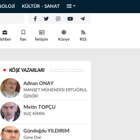
NOLOJİ
KÜLTÜR - SANAT
Rehber
İlan
İletişim
Künye
RSS
KÖŞE YAZARLARI
Adnan ONAY
MANŞET MÜHENDİSİ ERTUĞRUL
ÖZKÖK!
Metin TOPÇU
SUÇ KİMİN
Gündoğdu YILDIRIM
Güne Dair