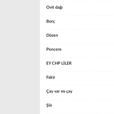
Ovit dağı
Borç
Düzen
Pencere
EY CHP LİLER
Fakir
Çay var mı çay
Şiir