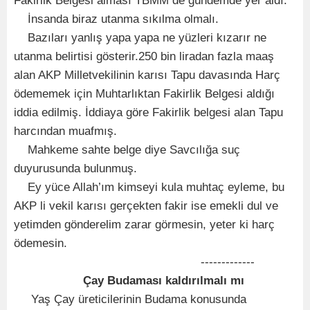
Fakirlik Belgesi alması TBMM de gündemde yer aldı.
İnsanda biraz utanma sıkılma olmalı.
Bazıları yanlış yapa yapa ne yüzleri kızarır ne
utanma belirtisi gösterir.250 bin liradan fazla maaş
alan AKP Milletvekilinin karısı Tapu davasında Harç
ödememek için Muhtarlıktan Fakirlik Belgesi aldığı
iddia edilmiş. İddiaya göre Fakirlik belgesi alan Tapu
harcından muafmış.
Mahkeme sahte belge diye Savcılığa suç
duyurusunda bulunmuş.
Ey yüce Allah’ım kimseyi kula muhtaç eyleme, bu
AKP li vekil karısı gerçekten fakir ise emekli dul ve
yetimden gönderelim zarar görmesin, yeter ki harç
ödemesin.
-------------
Çay Budaması kaldırılmalı mı
Yaş Çay üreticilerinin Budama konusunda