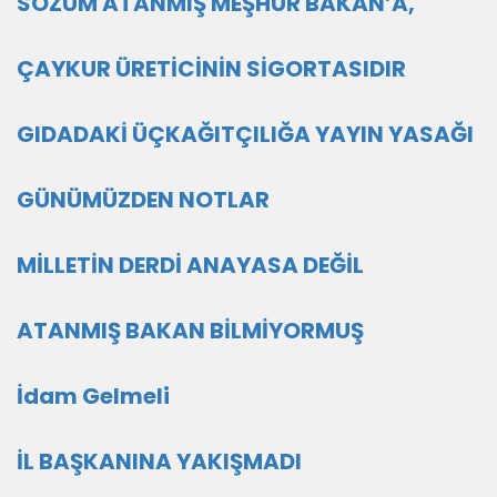
SÖZÜM ATANMIŞ MEŞHUR BAKAN’A,
ÇAYKUR ÜRETİCİNİN SİGORTASIDIR
GIDADAKİ ÜÇKAĞITÇILIĞA YAYIN YASAĞI
GÜNÜMÜZDEN NOTLAR
MİLLETİN DERDİ ANAYASA DEĞİL
ATANMIŞ BAKAN BİLMİYORMUŞ
İdam Gelmeli
İL BAŞKANINA YAKIŞMADI