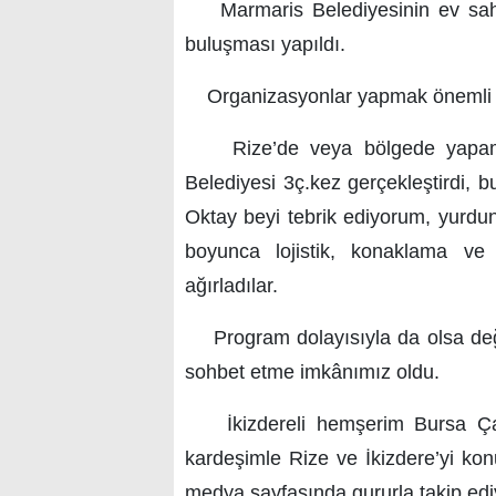
Marmaris Belediyesinin ev sahipl
buluşması yapıldı.
Organizasyonlar yapmak önemli b
Rize’de veya bölgede yapamadı
Belediyesi 3ç.kez gerçekleştirdi,
Oktay beyi tebrik ediyorum, yurdun
boyunca lojistik, konaklama v
ağırladılar.
Program dolayısıyla da olsa deği
sohbet etme imkânımız oldu.
İkizdereli hemşerim Bursa Çağ
kardeşimle Rize ve İkizdere’yi kon
medya sayfasında gururla takip ed