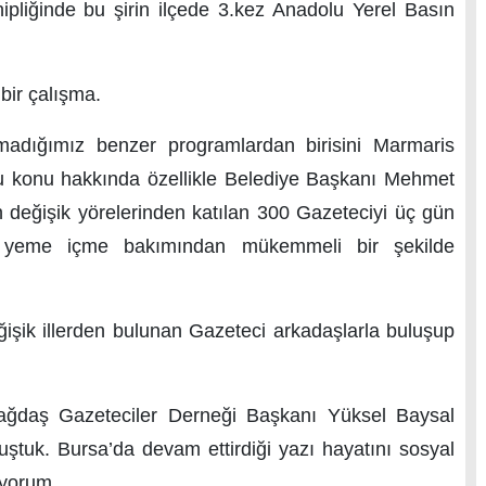
iğinde bu şirin ilçede 3.kez Anadolu Yerel Basın
ir çalışma.
ğımız benzer programlardan birisini Marmaris
 bu konu hakkında özellikle Belediye Başkanı Mehmet
 değişik yörelerinden katılan 300 Gazeteciyi üç gün
e yeme içme bakımından mükemmeli bir şekilde
şik illerden bulunan Gazeteci arkadaşlarla buluşup
daş Gazeteciler Derneği Başkanı Yüksel Baysal
uştuk. Bursa’da devam ettirdiği yazı hayatını sosyal
iyorum.