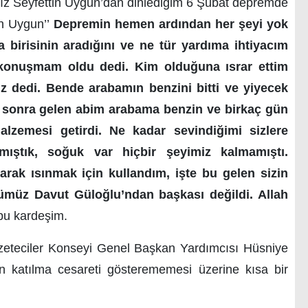
z Seyfettin Uygun’dan dinlediğim 6 Şubat depremde
in Uygun’’
Depremin hemen ardından her şeyi yok
 birisinin aradığını ve ne tür yardıma ihtiyacım
 konuşmam oldu dedi. Kim olduğuna ısrar ettim
ız dedi. Bende arabamın benzini bitti ve yiyecek
n sonra gelen abim arabama benzin ve birkaç gün
lzemesi getirdi. Ne kadar sevindiğimi sizlere
ıştık, soğuk var hiçbir şeyimiz kalmamıştı.
ırarak ısınmak için kullandım, işte bu gelen sizin
ücümüz Davut Güloğlu’ndan başkası değildi. Allah
bu kardeşim.
eteciler Konseyi Genel Başkan Yardımcısı Hüsniye
n katılma cesareti gösterememesi üzerine kısa bir
endi.