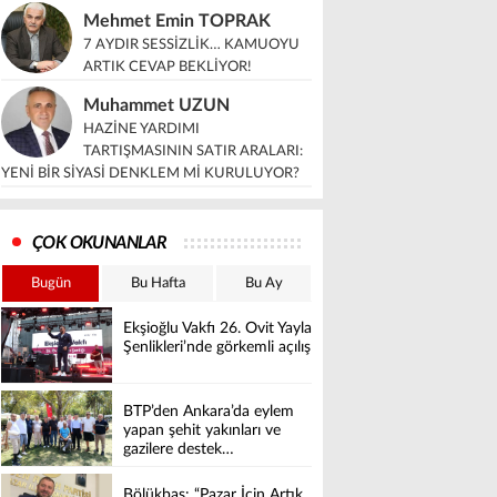
Mehmet Emin TOPRAK
7 AYDIR SESSİZLİK… KAMUOYU
ARTIK CEVAP BEKLİYOR!
Muhammet UZUN
HAZİNE YARDIMI
TARTIŞMASININ SATIR ARALARI:
YENİ BİR SİYASİ DENKLEM Mİ KURULUYOR?
ÇOK OKUNANLAR
Bugün
Bu Hafta
Bu Ay
Ekşioğlu Vakfı 26. Ovit Yayla
Şenlikleri’nde görkemli açılış
BTP’den Ankara’da eylem
yapan şehit yakınları ve
gazilere destek…
Bölükbaş: “Pazar İçin Artık