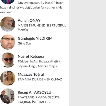
Duyuyor musun, Ey İnsan?/"İnsan
bazen zincirleriyle değil, onları fark etmeyişiyle
esir olur."
Adnan ONAY
MANŞET MÜHENDİSİ ERTUĞRUL
ÖZKÖK!
Gündoğdu YILDIRIM
Güne Dair
Nusret Kebapçı
Türkiye’nin Asıl İhtiyacı: Atatürk
Söylemi Değil, Atatürk Çizgisi
Muazzez Toğrul
ZAMANA DUR DEMEK OLMAZ
Recep Ali AKSOYLU
FİYATLANDIRMADA ÖLÇÜYÜ
KAÇIRAN İŞLETMELER