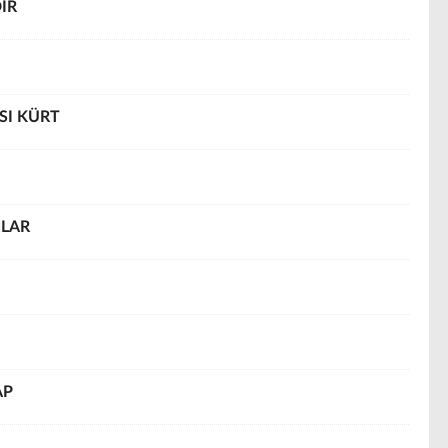
İR
SI KÜRT
NLAR
AP