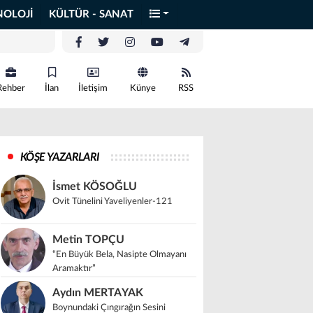
NOLOJİ
KÜLTÜR - SANAT
Rehber
İlan
İletişim
Künye
RSS
KÖŞE YAZARLARI
İsmet KÖSOĞLU
Ovit Tünelini Yaveliyenler-121
Metin TOPÇU
“En Büyük Bela, Nasipte Olmayanı
Aramaktır”
Aydın MERTAYAK
Boynundaki Çıngırağın Sesini