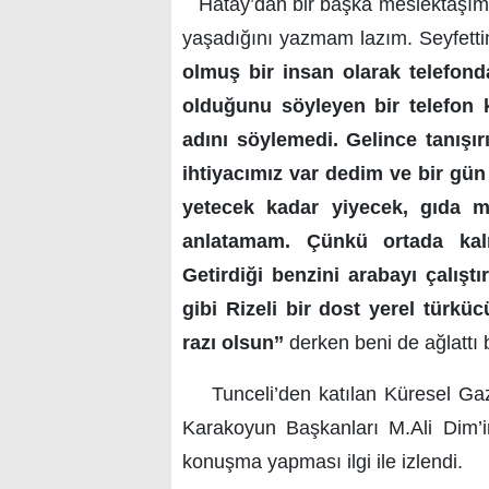
Hatay’dan bir başka meslektaşımı
yaşadığını yazmam lazım. Seyfett
olmuş bir insan olarak telefonda
olduğunu söyleyen bir telefon
adını söylemedi. Gelince tanışır
ihtiyacımız var dedim ve bir gü
yetecek kadar yiyecek, gıda ma
anlatamam. Çünkü ortada kalm
Getirdiği benzini arabayı çalışt
gibi Rizeli bir dost yerel türk
razı olsun’’
derken beni de ağlattı 
Tunceli’den katılan Küresel Gaz
Karakoyun Başkanları M.Ali Dim’i
konuşma yapması ilgi ile izl