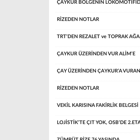
ÇAYKUR BÖLGENİN LOKOMOTİFİD
RİZEDEN NOTLAR
TRT’DEN REZALET ve TOPRAK AĞA
ÇAYKUR ÜZERİNDEN VUR ALİM’E
ÇAY ÜZERİNDEN ÇAYKUR’A VURA
RİZEDEN NOTLAR
VEKİL KARISINA FAKİRLİK BELGESİ
LOJİSTİK’TE ÇIT YOK, OSB’DE 2.ET
ZÜMRÜT RİZE 76 YAŞINDA