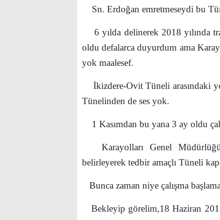
Sn. Erdoğan emretmeseydi bu Tünel
6 yılda delinerek 2018 yılında tra
oldu defalarca duyurdum ama Karay
yok maalesef.
İkizdere-Ovit Tüneli arasındaki yo
Tünelinden de ses yok.
1 Kasımdan bu yana 3 ay oldu çalı
Karayolları Genel Müdürlüğü b
belirleyerek tedbir amaçlı Tüneli kapa
Bunca zaman niye çalışma başlam
Bekleyip görelim,18 Haziran 2018 s