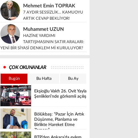
Mehmet Emin TOPRAK
7 AYDIR SESSİZLİK… KAMUOYU
ARTIK CEVAP BEKLİYOR!
Muhammet UZUN
HAZİNE YARDIMI
TARTIŞMASININ SATIR ARALARI:
YENİ BİR SİYASİ DENKLEM Mİ KURULUYOR?
ÇOK OKUNANLAR
Bugün
Bu Hafta
Bu Ay
Ekşioğlu Vakfı 26. Ovit Yayla
Şenlikleri’nde görkemli açılış
Bölükbaş: “Pazar İçin Artık
Düşünme, Planlama ve
Birlikte Hareket Etme
Zamanı”
BTP’den Ankara’da eylem