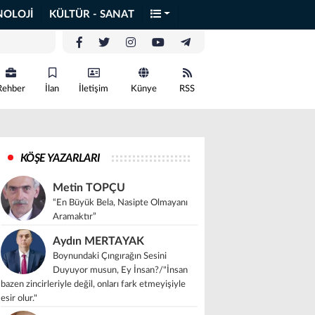
NOLOJİ
KÜLTÜR - SANAT
Rehber
İlan
İletişim
Künye
RSS
KÖŞE YAZARLARI
Metin TOPÇU
“En Büyük Bela, Nasipte Olmayanı
Aramaktır”
Aydın MERTAYAK
Boynundaki Çıngırağın Sesini
Duyuyor musun, Ey İnsan?/"İnsan
bazen zincirleriyle değil, onları fark etmeyişiyle
esir olur."