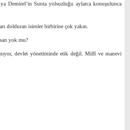
hya Demirel’in Sunta yolsuzluğu aylarca konuşulunca
rı dolduran isimler birbirine çok yakın.
nsan yok mu?
or, devlet yönetiminde etik değil. Millî ve manevi