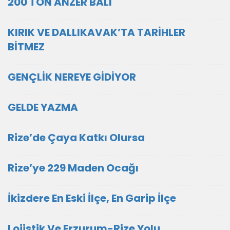
200 TON ANZER BALI
KIRIK VE DALLIKAVAK’TA TARİHLER
BİTMEZ
GENÇLİK NEREYE GİDİYOR
GELDE YAZMA
Rize’de Çaya Katkı Olursa
Rize’ye 229 Maden Ocağı
İkizdere En Eski İlçe, En Garip İlçe
Lojistik Ve Erzurum-Rize Yolu