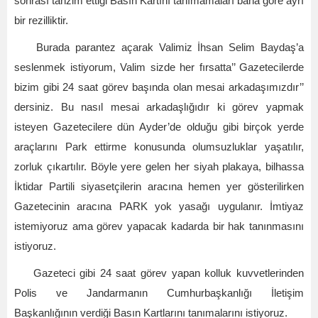
sonrası tanzim ettiği Basın Kartını tanımamaları bana göre ayrı
bir rezilliktir.
Burada parantez açarak Valimiz İhsan Selim Baydaş’a
seslenmek istiyorum, Valim sizde her fırsatta’’ Gazetecilerde
bizim gibi 24 saat görev başında olan mesai arkadaşımızdır’’
dersiniz. Bu nasıl mesai arkadaşlığıdır ki görev yapmak
isteyen Gazetecilere dün Ayder’de olduğu gibi birçok yerde
araçlarını Park ettirme konusunda olumsuzluklar yaşatılır,
zorluk çıkartılır. Böyle yere gelen her siyah plakaya, bilhassa
İktidar Partili siyasetçilerin aracına hemen yer gösterilirken
Gazetecinin aracına PARK yok yasağı uygulanır. İmtiyaz
istemiyoruz ama görev yapacak kadarda bir hak tanınmasını
istiyoruz.
Gazeteci gibi 24 saat görev yapan kolluk kuvvetlerinden
Polis ve Jandarmanın Cumhurbaşkanlığı İletişim
Başkanlığının verdiği Basın Kartlarını tanımalarını istiyoruz.