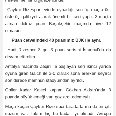
mükemmel bir organize içinde.
Çaykur Rizespor evinde oynadığı son üç maçta üst
üste üç galibiyet alarak önemli bir seri yaptı. 3 maçta
alınan dokuz puan Başakşehir maçında niye 12
olmasın.
Puan cetvelindeki 48 puanımız BJK ile aynı.
Hadi Rizespor 3 gol 3 puan serisini İstanbul’da da
devam ettirelim.
Antalya maçında Zeqiri ile başlayan seri ikinci yarıda
oyuna giren Gaich ile 3-0 olarak sona ererken seyirci
son derece memnun stadyumdan ayrıldı.
Goller kadar Kaleci kaptan Gökhan Akkan’ında 3
puanda büyük emeği var, göz ardı edemeyiz.
Maça koşan Çaykur Rize spor taraftarlarına da bir çift
sözüm var. Takım hiç bu kadar iyi olmadı. Avrupa