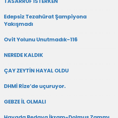
TASARRUF İSTERKEN
Edepsiz Tezahürat Şampiyona
Yakışmadı
Ovit Yolunu Unutmadık-116
NEREDE KALDIK
ÇAY ZEYTİN HAYAL OLDU
DHMİ Rize’de uçuruyor.
GEBZE İL OLMALI
Havada Bedava İkram-Dolmuş Zammı