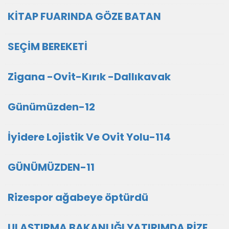
KİTAP FUARINDA GÖZE BATAN
SEÇİM BEREKETİ
Zigana -Ovit-Kırık -Dallıkavak
Günümüzden-12
İyidere Lojistik Ve Ovit Yolu-114
GÜNÜMÜZDEN-11
Rizespor ağabeye öptürdü
ULAŞTIRMA BAKANLIĞI YATIRIMDA RİZE