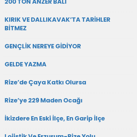
200 TON ANZER BALI
KIRIK VE DALLIKAVAK’TA TARİHLER
BİTMEZ
GENÇLİK NEREYE GİDİYOR
GELDE YAZMA
Rize’de Çaya Katkı Olursa
Rize’ye 229 Maden Ocağı
İkizdere En Eski İlçe, En Garip İlçe
Lojistik Ve Erzurum-Rize Yolu