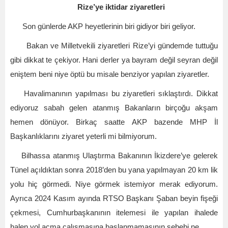
Rize’ye iktidar ziyaretleri
Son günlerde AKP heyetlerinin biri gidiyor biri geliyor.
Bakan ve Milletvekili ziyaretleri Rize’yi gündemde tuttuğu
gibi dikkat te çekiyor. Hani derler ya bayram değil seyran değil
eniştem beni niye öptü bu misale benziyor yapılan ziyaretler.
Havalimanının yapılması bu ziyaretleri sıklaştırdı. Dikkat
ediyoruz sabah gelen atanmış Bakanların birçoğu akşam
hemen dönüyor. Birkaç saatte AKP bazende MHP İl
Başkanlıklarını ziyaret yeterli mi bilmiyorum.
Bilhassa atanmış Ulaştırma Bakanının İkizdere’ye gelerek
Tünel açıldıktan sonra 2018’den bu yana yapılmayan 20 km lik
yolu hiç görmedi. Niye görmek istemiyor merak ediyorum.
Ayrıca 2024 Kasım ayında RTSO Başkanı Şaban beyin fişeği
çekmesi, Cumhurbaşkanının itelemesi ile yapılan ihalede
halen yol açma çalışmasına başlanmamasının sebebi ne.