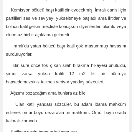
Komisyon bölücü başı katili dinleyecekmiş. İmralı canisi için
partilileri ses ve seviyeyi yükseltmeye başladı ama iktidar ve
bölücü katil gelsin mecliste konuşsun diyenlerden olumlu veya
olumsuz hiçbir açıklama gelmedi.
İmralı’da yatan bölücü başı katil çok masummuş havasını
sürdürüyorlar.
Bir süre önce fos çıkan silah bırakma hikayesi unutuldu,
şimdi varsa yoksa katili 12 m2 lik bir hücreye
hapsedemezsiniz talimatı veriyor yandaş sözcüleri.
Ağzımı bozacağım ama bunlara az bile.
Ulan katil yandaşı sözcüler, bu adam İdama mahkûm
edilerek ömür boyu ceza alan bir mahkûm. Ömür boyu orada
kalmak zorunda.