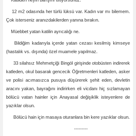
Katilden neyin barışını istiyorsunuz.
12 m2 odasında her türlü lüksü var. Kadın var mı bilemem.
Çok isterseniz aranızdakilerden yanına bırakın.
Müebbet yatan katilin ayrıcalığı ne.
Bildiğim kadarıyla içerde yatan cezası kesilmiş kimseye
(hastalık vs. dışında) özel muamele yapılmaz.
33 silahsız Mehmetçiği Bingöl girişinde otobüsten indirerek
katleden, okul basarak gencecik Öğretmenleri katleden, asker
ve polisi acımasızca pusuya düşürerek şehit eden, devletin
aracını yakan, bayrağını indirirken eli vicdanı hiç sızlamayan
bölücü vatan hainler için Anayasal değişiklik isteyenlere de
yazıklar olsun.
Bölücü hain için masaya oturanlara bin kere yazıklar olsun.
---------