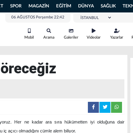
ET
SPOR
MAGAZİN
EĞİTİM
DÜNYA
SAĞLIK
TEK
06 AĞUSTOS Perşembe 22:42
Mobil
Arama
Galeriler
Videolar
Yazarlar
Göreceğiz
yoruz. Her ne kadar ara sıra hükümetten iyi olduğuna dair
 iç açıcı olmadığını cümle alem biliyor.