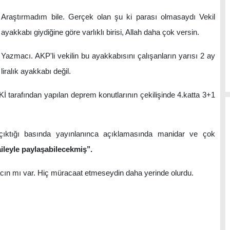
raştırmadım bile. Gerçek olan şu ki parası olmasaydı Vekil
 ayakkabı giydiğine göre varlıklı birisi, Allah daha çok versin.
macı. AKP'li vekilin bu ayakkabısını çalışanların yarısı 2 ay
liralık ayakkabı değil.
tarafından yapılan deprem konutlarının çekilişinde 4.katta 3+1
ığı basında yayınlanınca açıklamasında manidar ve çok
aileyle paylaşabilecekmiş’’.
ın mı var. Hiç müracaat etmeseydin daha yerinde olurdu.