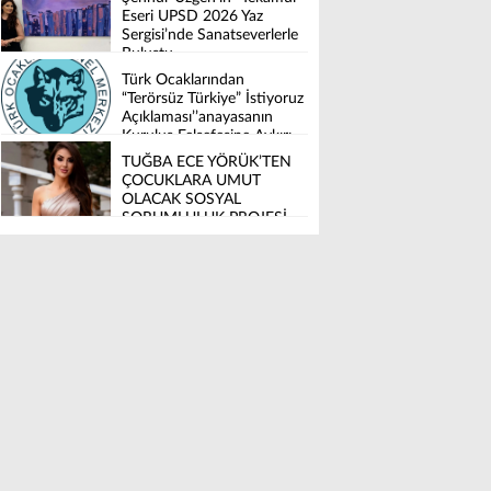
Eseri UPSD 2026 Yaz
Sergisi’nde Sanatseverlerle
Buluştu
Türk Ocaklarından
“Terörsüz Türkiye” İstiyoruz
Açıklaması’’anayasanın
Kuruluş Felsefesine Aykırı
Düzenleme İstemiyoruz’’
TUĞBA ECE YÖRÜK’TEN
ÇOCUKLARA UMUT
OLACAK SOSYAL
SORUMLULUK PROJESİ