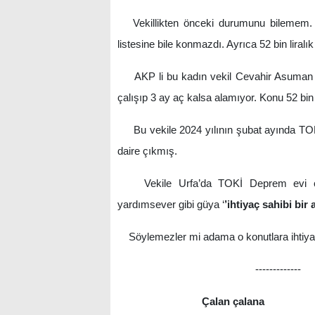
Vekillikten önceki durumunu bilemem. A
listesine bile konmazdı. Ayrıca 52 bin liralık
AKP li bu kadın vekil Cevahir Asuman Yaz
çalışıp 3 ay aç kalsa alamıyor. Konu 52 bin 
Bu vekile 2024 yılının şubat ayında TOKİ 
daire çıkmış.
Vekile Urfa’da TOKİ Deprem evi çıkt
yardımsever gibi güya ‘
’ihtiyaç sahibi bir 
Söylemezler mi adama o konutlara ihtiyac
-------------
Çalan çalana