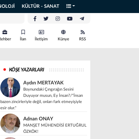
NOLOJİ
KÜLTÜR - SANAT
Rehber
İlan
İletişim
Künye
RSS
KÖŞE YAZARLARI
Aydın MERTAYAK
Boynundaki Çıngırağın Sesini
Duyuyor musun, Ey İnsan?/"İnsan
bazen zincirleriyle değil, onları fark etmeyişiyle
esir olur."
Adnan ONAY
MANŞET MÜHENDİSİ ERTUĞRUL
ÖZKÖK!