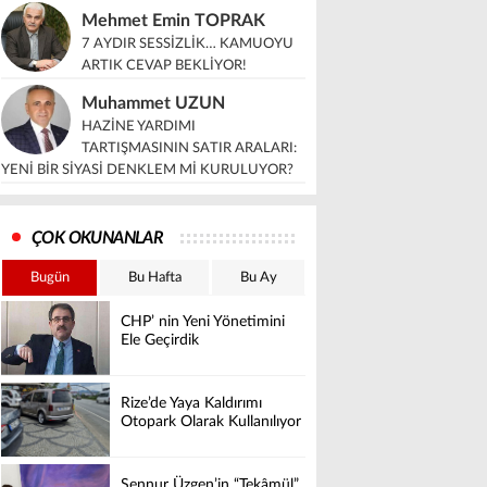
Mehmet Emin TOPRAK
7 AYDIR SESSİZLİK… KAMUOYU
ARTIK CEVAP BEKLİYOR!
Muhammet UZUN
HAZİNE YARDIMI
TARTIŞMASININ SATIR ARALARI:
YENİ BİR SİYASİ DENKLEM Mİ KURULUYOR?
ÇOK OKUNANLAR
Bugün
Bu Hafta
Bu Ay
CHP’ nin Yeni Yönetimini
Ele Geçirdik
Rize’de Yaya Kaldırımı
Otopark Olarak Kullanılıyor
Şennur Üzgen’in “Tekâmül”