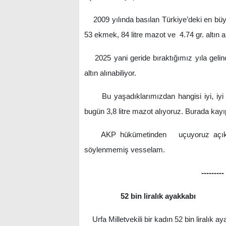
2009 yılında basılan Türkiye’deki en büyük
53 ekmek, 84 litre mazot ve 4.74 gr. altın al
2025 yani geride bıraktığımız yıla gelinc
altın alınabiliyor.
Bu yaşadıklarımızdan hangisi iyi, iyi d
bugün 3,8 litre mazot alıyoruz. Burada kayı
AKP hükümetinden uçuyoruz açıklamal
söylenmemiş vesselam.
---------
52 bin liralık ayakkabı
Urfa Milletvekili bir kadın 52 bin liralık a