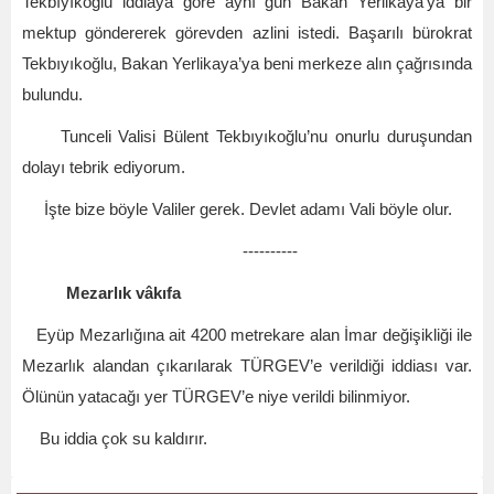
Tekbıyıkoğlu iddiaya göre aynı gün Bakan Yerlikaya’ya bir
mektup göndererek görevden azlini istedi. Başarılı bürokrat
Tekbıyıkoğlu, Bakan Yerlikaya’ya beni merkeze alın çağrısında
bulundu.
Tunceli Valisi Bülent Tekbıyıkoğlu’nu onurlu duruşundan
dolayı tebrik ediyorum.
İşte bize böyle Valiler gerek. Devlet adamı Vali böyle olur.
----------
Mezarlık vâkıfa
Eyüp Mezarlığına ait 4200 metrekare alan İmar değişikliği ile
Mezarlık alandan çıkarılarak TÜRGEV’e verildiği iddiası var.
Ölünün yatacağı yer TÜRGEV’e niye verildi bilinmiyor.
Bu iddia çok su kaldırır.