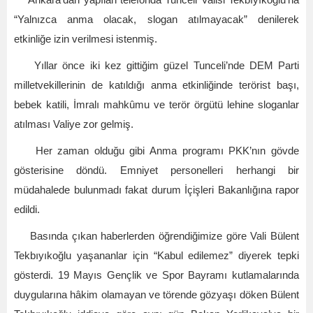
Ankara’dan yapılan telefonda Tunceli Valisi Tekbıyıkoğlu’na
“Yalnızca anma olacak, slogan atılmayacak” denilerek
etkinliğe izin verilmesi istenmiş.
Yıllar önce iki kez gittiğim güzel Tunceli’nde DEM Parti
milletvekillerinin de katıldığı anma etkinliğinde terörist başı,
bebek katili, İmralı mahkûmu ve terör örgütü lehine sloganlar
atılması Valiye zor gelmiş.
Her zaman olduğu gibi Anma programı PKK’nın gövde
gösterisine döndü. Emniyet personelleri herhangi bir
müdahalede bulunmadı fakat durum İçişleri Bakanlığına rapor
edildi.
Basında çıkan haberlerden öğrendiğimize göre Vali Bülent
Tekbıyıkoğlu yaşananlar için “Kabul edilemez” diyerek tepki
gösterdi. 19 Mayıs Gençlik ve Spor Bayramı kutlamalarında
duygularına hâkim olamayan ve törende gözyaşı döken Bülent