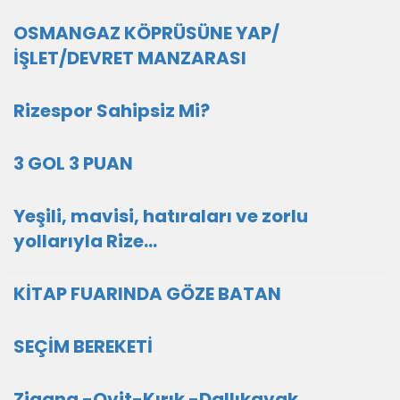
OSMANGAZ KÖPRÜSÜNE YAP/
İŞLET/DEVRET MANZARASI
Rizespor Sahipsiz Mi?
3 GOL 3 PUAN
Yeşili, mavisi, hatıraları ve zorlu
yollarıyla Rize…
KİTAP FUARINDA GÖZE BATAN
SEÇİM BEREKETİ
Zigana -Ovit-Kırık -Dallıkavak