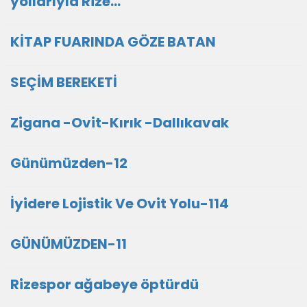
yollarıyla Rize…
KİTAP FUARINDA GÖZE BATAN
SEÇİM BEREKETİ
Zigana -Ovit-Kırık -Dallıkavak
Günümüzden-12
İyidere Lojistik Ve Ovit Yolu-114
GÜNÜMÜZDEN-11
Rizespor ağabeye öptürdü