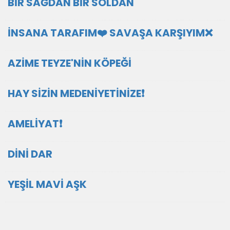
BİR SAĞDAN BİR SOLDAN
İNSANA TARAFIM❤️ SAVAŞA KARŞIYIM❌️
AZİME TEYZE'NİN KÖPEĞİ
HAY SİZİN MEDENİYETİNİZE❗️
AMELİYAT❗
DİNİ DAR
YEŞİL MAVİ AŞK