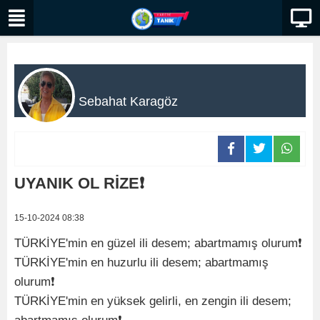
Sebahat Karagöz
UYANIK OL RİZE❗️
15-10-2024 08:38
TÜRKİYE'min en güzel ili desem; abartmamış olurum❗️
TÜRKİYE'min en huzurlu ili desem; abartmamış
olurum❗️
TÜRKİYE'min en yüksek gelirli, en zengin ili desem;