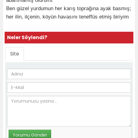
abartmamış olurum❗️
Ben güzel yurdumun her karış toprağına ayak basmış;
her ilin, ilçenin, köyün havasını teneffüs etmiş biriyim
Neler Söylendi?
Site