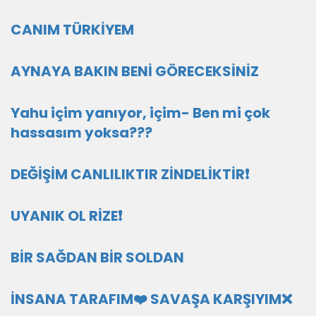
CANIM TÜRKİYEM
AYNAYA BAKIN BENİ GÖRECEKSİNİZ
Yahu içim yanıyor, içim- Ben mi çok
hassasım yoksa???
DEĞİŞİM CANLILIKTIR ZİNDELİKTİR❗
UYANIK OL RİZE❗️
BİR SAĞDAN BİR SOLDAN
İNSANA TARAFIM❤️ SAVAŞA KARŞIYIM❌️