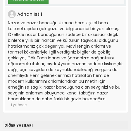
Adnan İstif
Nazar ve nazar boncuğu üzerine hem kişisel hem
kültürel açıdan çok güzel ve bilgilendirici bir yazı olmuş.
Özellikle nazar boncuğunun sadece bir aksesuar değil,
binlerce yıllık bir inancın ve kültürün taşıyıcısı olduğunu
hatırlatmanız çok değerliydi. Mavi rengin anlamı ve
tarihsel kökenleriyle ilgili verdiğiniz bilgiler de çok ilgi
çekiciydi; Gök Tanrı inancı ve Şamanizm bağlantısını
öğrenmek ufuk açıcıydı. Ayrıca nazarın sadece kıskançlık
değil, aşırı sevgiden de kaynaklanabileceği vurgusu da
önemliydi. Hem geleneklerimizi hatırlatan hem de
modern kullanımını anlamlandıran bu metin için
emeğinize sağlık. Nazar boncuğuna olan sevginizi ve bu
sevginin anlamını okuyunca, kendi taktığım nazar
boncuklarına da daha farklı bir gözle bakacağım.
1 yıl önce
DİĞER YAZILARI