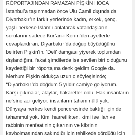
RÖPORTAJINDAN RAMAZAN PİŞKİN HOCA
İstanbul’a taşınmadan önce Ulu Camii dışında da
Diyarbakır’ın farklı yerlerinde kadın, erkek, genç,
yaşlı herkese İslam’ı anlatarak vatandaşların
sorularını sadece Kur’an-ı Kerim’den ayetlerle
cevaplandıran, Diyarbakır’da doğup büyüdüğünü
belirten Pişkin’in, ‘Deli’ damgası yiyerek toplumdan
dışlandığını, fakat şimdilerde ise sevilen biri olduğunu
kaydettiği bir röportajına denk geldim Google da.
Merhum Pişkin oldukça uzun o söyleşisinde;
“Diyarbakır’da doğdum 5 yıldır camiye geliyorum.
Karşı çıkmalar, alaylar, hakaretler oldu. Hak insanların
nefsine acı geliyor, insanların tahammülü yok.
Dünyaya herkes kendi penceresinde baktığı için de
tahammül yok. Kimi hasretlikten, kimi ise ilah ve
rabbinin menfaatinin çıkarının ve kibrinin
kaybolmasından sakındığı için tehlikede gördüğü için