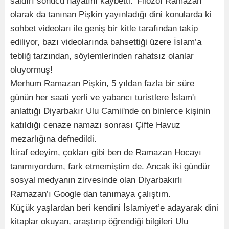
saldırı sonucu hayatını kaybetti. 'Filozof Ramazan'
olarak da tanınan Pişkin yayınladığı dini konularda ki
sohbet videoları ile geniş bir kitle tarafından takip
ediliyor, bazı videolarında bahsettiği üzere İslam’a
tebliğ tarzından, söylemlerinden rahatsız olanlar
oluyormuş!
Merhum Ramazan Pişkin, 5 yıldan fazla bir süre
günün her saati yerli ve yabancı turistlere İslam'ı
anlattığı Diyarbakır Ulu Camii'nde on binlerce kişinin
katıldığı cenaze namazı sonrası Çifte Havuz
mezarlığına defnedildi.
İtiraf edeyim, çokları gibi ben de Ramazan Hocayı
tanımıyordum, fark etmemiştim de. Ancak iki gündür
sosyal medyanın zirvesinde olan Diyarbakırlı
Ramazan’ı Google dan tanımaya çalıştım.
Küçük yaşlardan beri kendini İslamiyet’e adayarak dini
kitaplar okuyan, araştırıp öğrendiği bilgileri Ulu