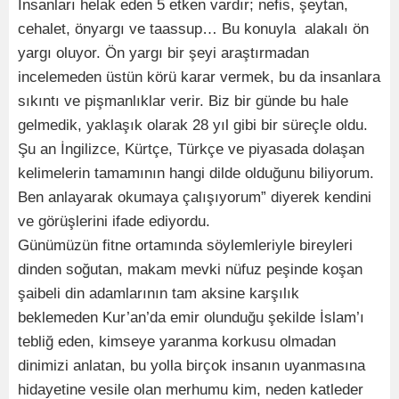
İnsanları helak eden 5 etken vardır; nefis, şeytan,
cehalet, önyargı ve taassup… Bu konuyla alakalı ön
yargı oluyor. Ön yargı bir şeyi araştırmadan
incelemeden üstün körü karar vermek, bu da insanlara
sıkıntı ve pişmanlıklar verir. Biz bir günde bu hale
gelmedik, yaklaşık olarak 28 yıl gibi bir süreçle oldu.
Şu an İngilizce, Kürtçe, Türkçe ve piyasada dolaşan
kelimelerin tamamının hangi dilde olduğunu biliyorum.
Ben anlayarak okumaya çalışıyorum” diyerek kendini
ve görüşlerini ifade ediyordu.
Günümüzün fitne ortamında söylemleriyle bireyleri
dinden soğutan, makam mevki nüfuz peşinde koşan
şaibeli din adamlarının tam aksine karşılık
beklemeden Kur’an’da emir olunduğu şekilde İslam’ı
tebliğ eden, kimseye yaranma korkusu olmadan
dinimizi anlatan, bu yolla birçok insanın uyanmasına
hidayetine vesile olan merhumu kim, neden katleder