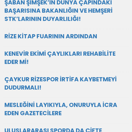
ŞABAN ŞİMŞEK’İN DÜNYA ÇAPINDAKİ
BAŞARISINA BAKANLIĞIN VE HEMŞERİ
STK’LARININ DUYARLILIĞI!
RİZE KİTAP FUARININ ARDINDAN
KENEVİR EKİMİ ÇAYLIKLARI REHABİLİTE
EDER Mİ!
ÇAYKUR RİZESPOR İRTİFA KAYBETMEYİ
DUDURMALI!
MESLEĞİNİ LAYIKIYLA, ONURUYLA İCRA
EDEN GAZETECİLERE
ULUSLARARASI SPORDA DA ÇİFTE