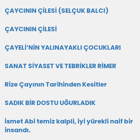
ÇAYCININ ÇİLESİ (SELÇUK BALCI)
ÇAYCININ ÇİLESİ
ÇAYELİ’NİN YALINAYAKLI ÇOCUKLARI
SANAT SİYASET VE TEBRİKLER RİMER
Rize Çayının Tarihinden Kesitler
SADIK BİR DOSTU UĞURLADIK
İsmet Abi temiz kalpli, iyi yürekli naif bir
insandı.