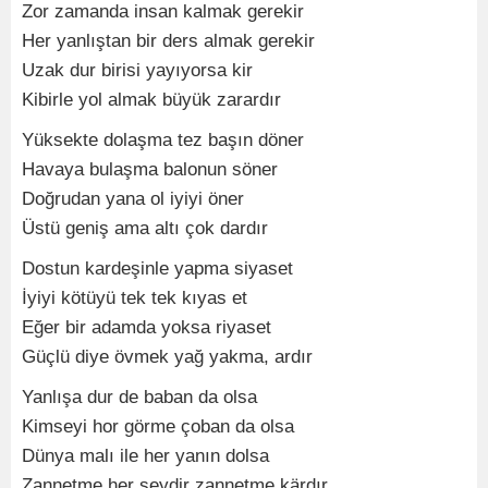
Zor zamanda insan kalmak gerekir
Her yanlıştan bir ders almak gerekir
Uzak dur birisi yayıyorsa kir
Kibirle yol almak büyük zarardır
Yüksekte dolaşma tez başın döner
Havaya bulaşma balonun söner
Doğrudan yana ol iyiyi öner
Üstü geniş ama altı çok dardır
Dostun kardeşinle yapma siyaset
İyiyi kötüyü tek tek kıyas et
Eğer bir adamda yoksa riyaset
Güçlü diye övmek yağ yakma, ardır
Yanlışa dur de baban da olsa
Kimseyi hor görme çoban da olsa
Dünya malı ile her yanın dolsa
Zannetme her şeydir zannetme kärdır