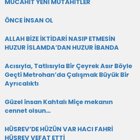
MÜCAHİT YENİ MÜTAHİTLER
ÖNCE İNSAN OL
ALLAH BİZE İKTİDARİ NASIP ETMESİN
HUZUR İSLAMDA’DAN HUZUR İBANDA
Acısıyla, Tatlısıyla Bir Çeyrek Asır Böyle
Geçti Metrohan’da Çalışmak Büyük Bir
Ayrıcalıktı
Güzel insan Kahtalı Miçe mekanın
cennet olsun...
HÜSREV’DE HÜZÜN VAR HACI FAHRİ
HÜSREV VEFAT ETTİ