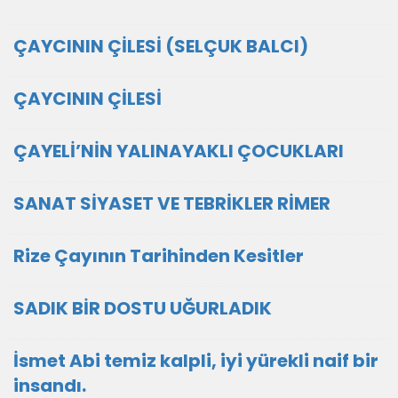
ÇAYCININ ÇİLESİ (SELÇUK BALCI)
ÇAYCININ ÇİLESİ
ÇAYELİ’NİN YALINAYAKLI ÇOCUKLARI
SANAT SİYASET VE TEBRİKLER RİMER
Rize Çayının Tarihinden Kesitler
SADIK BİR DOSTU UĞURLADIK
İsmet Abi temiz kalpli, iyi yürekli naif bir
insandı.