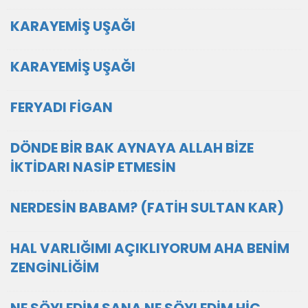
KARAYEMİŞ UŞAĞI
KARAYEMİŞ UŞAĞI
FERYADI FİGAN
DÖNDE BİR BAK AYNAYA ALLAH BİZE
İKTİDARI NASİP ETMESİN
NERDESİN BABAM? (FATİH SULTAN KAR)
HAL VARLIĞIMI AÇIKLIYORUM AHA BENİM
ZENGİNLİĞİM
NE SÖYLEDİM SANA NE SÖYLEDİM HİÇ