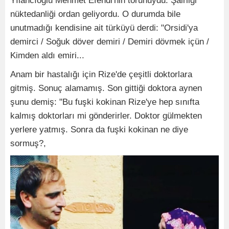
Yılancıoğlu Mehmet Efendi'nin torunuydu. Şairliği
nüktedanliği ordan geliyordu. O durumda bile
unutmadığı kendisine ait türküyü derdi: "Orsidi'ya
demirci / Soğuk döver demiri / Demiri dövmek içün /
Kimden aldı emiri...
Anam bir hastalığı için Rize'de çeşitli doktorlara
gitmiş. Sonuç alamamış. Son gittiği doktora aynen
şunu demiş: "Bu fuşki kokinan Rize'ye hep sınıfta
kalmış doktorları mi gönderirler. Doktor gülmekten
yerlere yatmış. Sonra da fuşki kokinan ne diye
sormuş?,