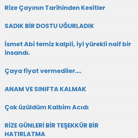
Rize Çayının Tarihinden Kesitler
SADIK BİR DOSTU UĞURLADIK
İsmet Abi temiz kalpli, iyi yürekli naif bir
insandı.
Çaya fiyat vermediler....
ANAM VE SINIFTA KALMAK
Çok üzüldüm Kalbim Acıdı
RİZE GÜNLERİ BİR TEŞEKKÜR BİR
HATIRLATMA