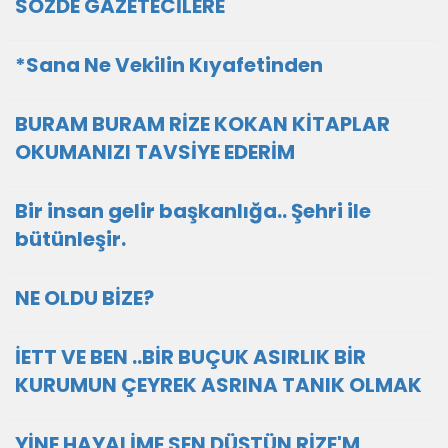
SÖZDE GAZETECİLERE
*Sana Ne Vekilin Kıyafetinden
BURAM BURAM RİZE KOKAN KİTAPLAR
OKUMANIZI TAVSİYE EDERİM
Bir insan gelir başkanlığa.. Şehri ile
bütünleşir.
NE OLDU BİZE?
İETT VE BEN ..BİR BUÇUK ASIRLIK BİR
KURUMUN ÇEYREK ASRINA TANIK OLMAK
YİNE HAYALİME SEN DÜŞTÜN RİZE'M