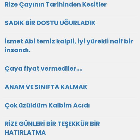
Rize Çayının Tarihinden Kesitler
SADIK BİR DOSTU UĞURLADIK
İsmet Abi temiz kalpli, iyi yürekli naif bir
insandı.
Çaya fiyat vermediler....
ANAM VE SINIFTA KALMAK
Çok üzüldüm Kalbim Acıdı
RİZE GÜNLERİ BİR TEŞEKKÜR BİR
HATIRLATMA