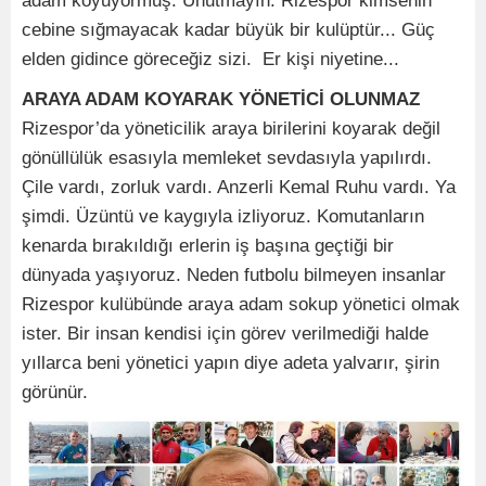
adam koyuyormuş. Unutmayın. Rizespor kimsenin
cebine sığmayacak kadar büyük bir kulüptür... Güç
elden gidince göreceğiz sizi. Er kişi niyetine...
ARAYA ADAM KOYARAK YÖNETİCİ OLUNMAZ
Rizespor’da yöneticilik araya birilerini koyarak değil
gönüllülük esasıyla memleket sevdasıyla yapılırdı.
Çile vardı, zorluk vardı. Anzerli Kemal Ruhu vardı. Ya
şimdi. Üzüntü ve kaygıyla izliyoruz. Komutanların
kenarda bırakıldığı erlerin iş başına geçtiği bir
dünyada yaşıyoruz. Neden futbolu bilmeyen insanlar
Rizespor kulübünde araya adam sokup yönetici olmak
ister. Bir insan kendisi için görev verilmediği halde
yıllarca beni yönetici yapın diye adeta yalvarır, şirin
görünür.