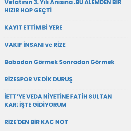
Vefatının 3. Yılı Anısına .BU ÂLEMDEN BİR
HIZIR HOP GEÇTİ
KAYIT ETTİM Bİ YERE
VAKIF İNSANI ve RİZE
Babadan Görmek Sonradan Görmek
RİZESPOR VE DİK DURUŞ
İETT’YE VEDA NİYETİNE FATİH SULTAN
KAR: İŞTE GİDİYORUM
RİZE'DEN BİR KAC NOT