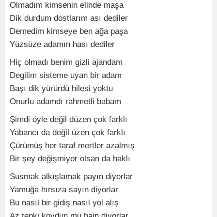
Olmadım kimsenin elinde maşa
Dik durdum dostlarım ası dediler
Demedim kimseye ben ağa paşa
Yüzsüze adamın hası dediler
Hiç olmadı benim gizli ajandam
Degilim sisteme uyan bir adam
Başı dik yürürdü hilesi yoktu
Onurlu adamdı rahmetli babam
Şimdi öyle değil düzen çok farklı
Yabancı da değil üzen çok farklı
Çürümüş her taraf mertler azalmış
Bir şey değişmiyor olsan da haklı
Susmak alkışlamak payın diyorlar
Yamuğa hırsıza sayın diyorlar
Bu nasıl bir gidiş nasıl yol alış
Az tepki koydun mu hain diyorlar