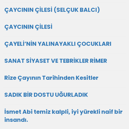
ÇAYCININ ÇİLESİ (SELÇUK BALCI)
ÇAYCININ ÇİLESİ
ÇAYELİ’NİN YALINAYAKLI ÇOCUKLARI
SANAT SİYASET VE TEBRİKLER RİMER
Rize Çayının Tarihinden Kesitler
SADIK BİR DOSTU UĞURLADIK
İsmet Abi temiz kalpli, iyi yürekli naif bir
insandı.