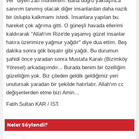
ver" diyen zatı muhterem. Bana doğru yaklaşınca
sanırım tanımış olacak diğer insanlardan daha nazik
bir üslupla kalkmamı istedi. İnsanlara yapılan bu
hareket çok ağrıma gitti. O güneşli havada ellerimi
kaldırarak "Allah'ım Rize'de yaşamış güzel insanlar
hatıra üzerimize yağmur yağdır" diye dua ettim. Beş
dakika sonra gök boşalır gibi yağdı. Bu durumun
şahidi önce yaradan sonra Mustafa Karalı (Bizimköy
Yöresel) arkadaşımdır... Burada benim bir özelliğim
güzelliğim yok. Biz çileden geldik geldiğimiz yeri
unutursak yaradan bir şekilde hatırlatır. Allah'ım cc
değişenlerden etme bizi Amin…
Fatih Sultan KAR / İST.
Neler Söylendi?