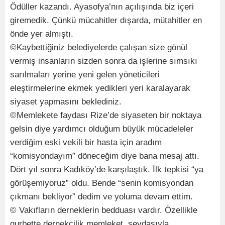
Ödüller kazandı. Ayasofya’nın açılışında biz içeri
giremedik. Çünkü mücahitler dışarda, mütahitler en
önde yer almıştı.
©Kaybettiğiniz belediyelerde çalışan size gönül
vermiş insanların sizden sonra da işlerine sımsıkı
sarılmaları yerine yeni gelen yöneticileri
eleştirmelerine ekmek yedikleri yeri karalayarak
siyaset yapmasını beklediniz.
©Memlekete faydası Rize’de siyaseten bir noktaya
gelsin diye yardımcı olduğum büyük mücadeleler
verdiğim eski vekili bir hasta için aradım
“komisyondayım” döneceğim diye bana mesaj attı.
Dört yıl sonra Kadıköy’de karşılaştık. İlk tepkisi “ya
görüşemiyoruz” oldu. Bende “senin komisyondan
çıkmanı bekliyor” dedim ve yoluma devam ettim.
© Vakıfların derneklerin bedduası vardır. Özellikle
gurbette dernekçilik memleket sevdasıyla