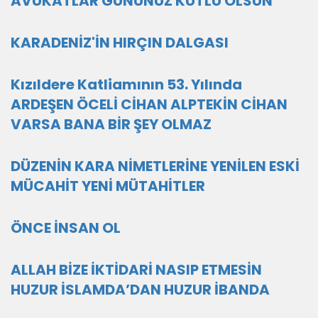
AVUKATLAR GÜNÜNÜZ KUTLU OLSUN
KARADENİZ'İN HIRÇIN DALGASI
Kızıldere Katliamının 53. Yılında
ARDEŞEN ÖCELİ CİHAN ALPTEKİN CİHAN
VARSA BANA BİR ŞEY OLMAZ
DÜZENİN KARA NİMETLERİNE YENİLEN ESKİ
MÜCAHİT YENİ MÜTAHİTLER
ÖNCE İNSAN OL
ALLAH BİZE İKTİDARİ NASIP ETMESİN
HUZUR İSLAMDA’DAN HUZUR İBANDA