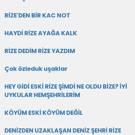
RİZE'DEN BİR KAC NOT
HAYDİ RİZE AYAĞA KALK
RİZE DEDİM RİZE YAZDIM
Çok özleduk uşaklar
HEY GİDİ ESKİ RİZE ŞİMDİ NE OLDU BİZE? İYİ
UYKULAR HEMŞEHRİLERİM
KÖYÜM ESKİ KÖYÜM DEĞİL
DENİZDEN UZAKLAŞAN DENİZ ŞEHRİ RİZE