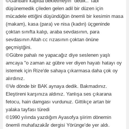
©Garibanı kapıda bekletmeyin” dedik.. Tabi
düşünemedik çileden gelen adil bir düzen için
mücadele ettiğini düşündüğün önemli bir kesimin masa
(makam), kasa (para) ve nisa (kadın) üçgeninde
çoktan sınıfta kalıp, araba sevdasının, para
sevdasının Allah cc rızasının çoktan önüne
geçmiştğini.
©Gübre pahalı ne yapacağız diye seslenen yaşlı
amcaya "o zaman az gübre ver diyen hayatı hatayı oy
istemek için Rize'de sahaya çıkarmasa daha çok oy
alırdınız.
©Ve dönde bir BAK aynaya dedik. Bakmadınız.
Eleştireni karşınıza aldınız. Yanlışa ses çıkarana
fetocu, hain damgası vurdunuz. Gittikçe artan bir
yalaka tayfası türedi
©1990 yılında yazdığım Ayasofya şiirim dönemin
önemli muhafazakâr dergisi Yörünge’de yer aldı.