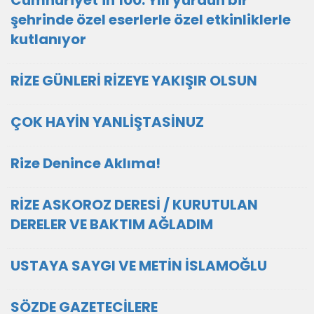
Cumhuriyet'in 100. Yılı yurdun bir
şehrinde özel eserlerle özel etkinliklerle
kutlanıyor
RİZE GÜNLERİ RİZEYE YAKIŞIR OLSUN
ÇOK HAYİN YANLİŞTASİNUZ
Rize Denince Aklıma!
RİZE ASKOROZ DERESİ / KURUTULAN
DERELER VE BAKTIM AĞLADIM
USTAYA SAYGI VE METİN İSLAMOĞLU
SÖZDE GAZETECİLERE