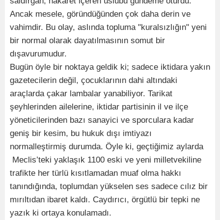
saldırgan, hakaret içeren üslubu gündeme oturdu.
Ancak mesele, göründüğünden çok daha derin ve
vahimdir. Bu olay, aslında topluma "kuralsızlığın" yeni
bir normal olarak dayatılmasının somut bir
dışavurumudur.
Bugün öyle bir noktaya geldik ki; sadece iktidara yakın
gazetecilerin değil, çocuklarının dahi altındaki
araçlarda çakar lambalar yanabiliyor. Tarikat
şeyhlerinden ailelerine, iktidar partisinin il ve ilçe
yöneticilerinden bazı sanayici ve sporculara kadar
geniş bir kesim, bu hukuk dışı imtiyazı
normalleştirmiş durumda. Öyle ki, geçtiğimiz aylarda
Meclis’teki yaklaşık 1100 eski ve yeni milletvekiline
trafikte her türlü kısıtlamadan muaf olma hakkı
tanındığında, toplumdan yükselen ses sadece cılız bir
mırıltıdan ibaret kaldı. Caydırıcı, örgütlü bir tepki ne
yazık ki ortaya konulamadı.