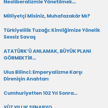
Neoliberalizmle Yönetilmek…
Milliyetçi Misiniz, Muhafazakâr Mı?
Türkiyelilik Tuzağı: Kimliğimize Yönelik
Sessiz Savaş
ATATÜRK’Ü ANLAMAK, BÜYÜK PLANI
GÖRMEKTİR…
Ulus Bilinci: Emperyalizme Karşı
Direnişin Anahtarı
Cumhuriyetten 102 Yıl Sonra…
YÜZ YILLIK SENARYO