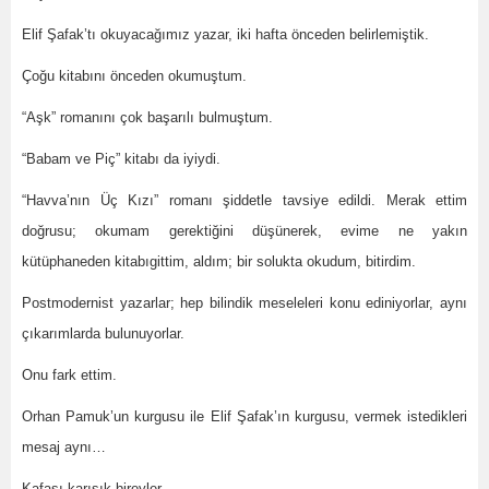
Elif Şafak’tı okuyacağımız yazar, iki hafta önceden belirlemiştik.
Çoğu kitabını önceden okumuştum.
“Aşk” romanını çok başarılı bulmuştum.
“Babam ve Piç” kitabı da iyiydi.
“Havva’nın Üç Kızı” romanı şiddetle tavsiye edildi. Merak ettim
doğrusu; okumam gerektiğini düşünerek, evime ne yakın
kütüphaneden kitabıgittim, aldım; bir solukta okudum, bitirdim.
Postmodernist yazarlar; hep bilindik meseleleri konu ediniyorlar, aynı
çıkarımlarda bulunuyorlar.
Onu fark ettim.
Orhan Pamuk’un kurgusu ile Elif Şafak’ın kurgusu, vermek istedikleri
mesaj aynı…
Kafası karışık bireyler…