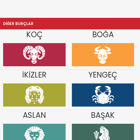
DİĞER BURÇLAR
KOÇ
BOĞA
İKİZLER
YENGEÇ
ASLAN
BAŞAK