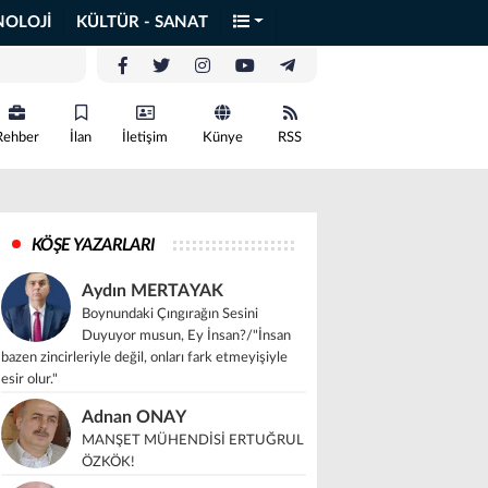
NOLOJİ
KÜLTÜR - SANAT
Rehber
İlan
İletişim
Künye
RSS
KÖŞE YAZARLARI
Aydın MERTAYAK
Boynundaki Çıngırağın Sesini
Duyuyor musun, Ey İnsan?/"İnsan
bazen zincirleriyle değil, onları fark etmeyişiyle
esir olur."
Adnan ONAY
MANŞET MÜHENDİSİ ERTUĞRUL
ÖZKÖK!