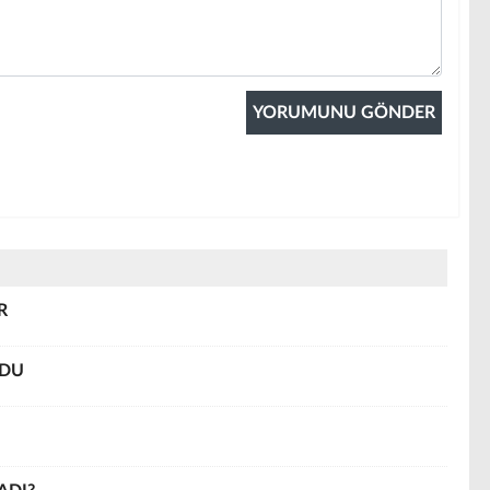
R
LDU