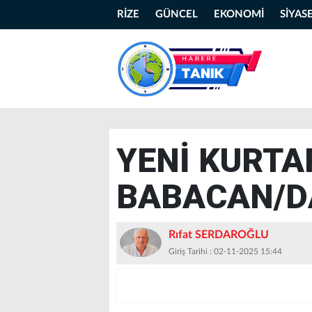
RİZE
GÜNCEL
EKONOMİ
SİYAS
YENİ KURTA
BABACAN/D
Rıfat SERDAROĞLU
Giriş Tarihi : 02-11-2025 15:44