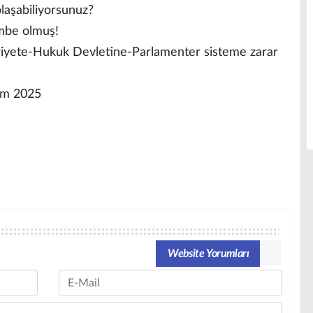
olaşabiliyorsunuz?
embe olmuş!
uriyete-Hukuk Devletine-Parlamenter sisteme zarar
sım 2025
Website Yorumları
Email