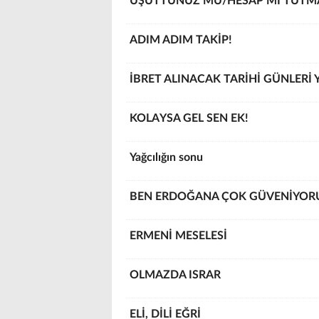
ÜŞÜTTÜNÜZ MÜ/HESAP MI TUTM
ADIM ADIM TAKİP!
İBRET ALINACAK TARİHİ GÜNLERİ
KOLAYSA GEL SEN EK!
Yağcılığın sonu
BEN ERDOĞANA ÇOK GÜVENİYOR
ERMENİ MESELESİ
OLMAZDA ISRAR
ELİ, DİLİ EĞRİ