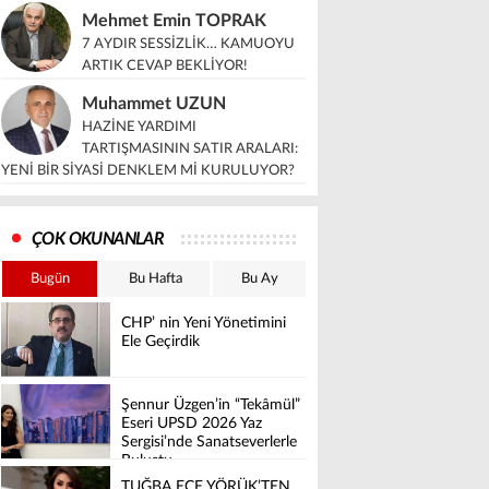
Mehmet Emin TOPRAK
7 AYDIR SESSİZLİK… KAMUOYU
ARTIK CEVAP BEKLİYOR!
Muhammet UZUN
HAZİNE YARDIMI
TARTIŞMASININ SATIR ARALARI:
YENİ BİR SİYASİ DENKLEM Mİ KURULUYOR?
ÇOK OKUNANLAR
Bugün
Bu Hafta
Bu Ay
CHP’ nin Yeni Yönetimini
Ele Geçirdik
Şennur Üzgen’in “Tekâmül”
Eseri UPSD 2026 Yaz
Sergisi’nde Sanatseverlerle
Buluştu
TUĞBA ECE YÖRÜK’TEN