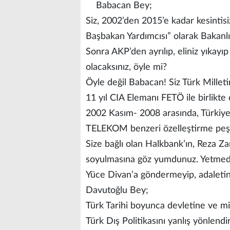
Babacan Bey;
Siz, 2002’den 2015’e kadar kesinti
Başbakan Yardımcısı” olarak Bakanlı
Sonra AKP’den ayrılıp, eliniz yıkayı
olacaksınız, öyle mi?
Öyle değil Babacan! Siz Türk Millet
11 yıl CIA Elemanı FETÖ ile birlikte ç
2002 Kasım- 2008 arasında, Türkiye’yi
TELEKOM benzeri özelleştirme peşke
Size bağlı olan Halkbank’ın, Reza Za
soyulmasına göz yumdunuz. Yetmedi,
Yüce Divan’a göndermeyip, adaletin 
Davutoğlu Bey;
Türk Tarihi boyunca devletine ve mil
Türk Dış Politikasını yanlış yönlendird