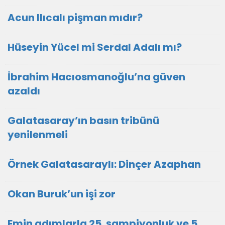
Acun Ilıcalı pişman mıdır?
Hüseyin Yücel mi Serdal Adalı mı?
İbrahim Hacıosmanoğlu’na güven
azaldı
Galatasaray’ın basın tribünü
yenilenmeli
Örnek Galatasaraylı: Dinçer Azaphan
Okan Buruk’un işi zor
Emin adımlarla 25. şampiyonluk ve 5.