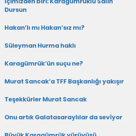
İçimizden biri: Karagümrüklü Salih
Dursun
Hakan’lı mı Hakan’sız mı?
Süleyman Hurma haklı
Karagümrük’ün suçu ne?
Murat Sancak’a TFF Başkanlığı yakışır
Teşekkürler Murat Sancak
Onu artık Galatasaraylılar da seviyor
Büyük Karagümrük yürüyüşü