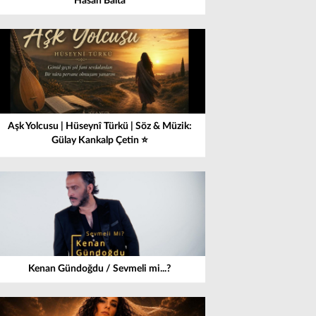
Hasan Balta
Aşk Yolcusu | Hüseynî Türkü | Söz & Müzik:
Gülay Kankalp Çetin ⭐
Kenan Gündoğdu / Sevmeli mi...?