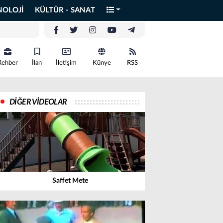
NOLOJİ
KÜLTÜR - SANAT
Rehber
İlan
İletişim
Künye
RSS
DİĞER VİDEOLAR
Saffet Mete