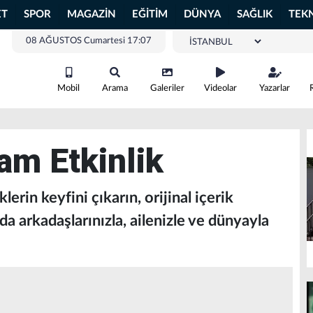
ET
SPOR
MAGAZİN
EĞİTİM
DÜNYA
SAĞLIK
TEK
08 AĞUSTOS Cumartesi 17:07
Mobil
Arama
Galeriler
Videolar
Yazarlar
am Etkinlik
erin keyfini çıkarın, orijinal içerik
 arkadaşlarınızla, ailenizle ve dünyayla