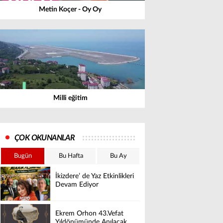
Metin Koçer - Oy Oy
Milli eğitim
ÇOK OKUNANLAR
Bugün
Bu Hafta
Bu Ay
İkizdere’ de Yaz Etkinlikleri
Devam Ediyor
Ekrem Orhon 43.Vefat
Yıldönümünde Anılacak