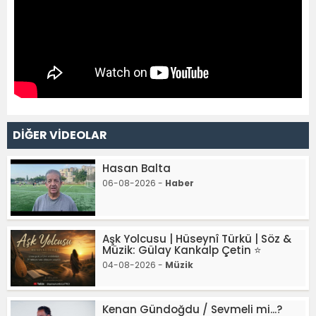
DİĞER VİDEOLAR
Hasan Balta
06-08-2026 -
Haber
Aşk Yolcusu | Hüseynî Türkü | Söz &
Müzik: Gülay Kankalp Çetin ⭐
04-08-2026 -
Müzik
Kenan Gündoğdu / Sevmeli mi...?