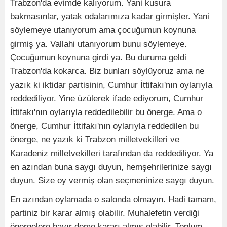
Trabzon'da evimde kalıyorum. Yani kusura
bakmasınlar, yatak odalarımıza kadar girmişler. Yani
söylemeye utanıyorum ama çocuğumun koynuna
girmiş ya. Vallahi utanıyorum bunu söylemeye.
Çocuğumun koynuna girdi ya. Bu duruma geldi
Trabzon'da kokarca. Biz bunları söylüyoruz ama ne
yazık ki iktidar partisinin, Cumhur İttifakı'nın oylarıyla
reddediliyor. Yine üzülerek ifade ediyorum, Cumhur
İttifakı'nın oylarıyla reddedilebilir bu önerge. Ama o
önerge, Cumhur İttifakı'nın oylarıyla reddedilen bu
önerge, ne yazık ki Trabzon milletvekilleri ve
Karadeniz milletvekilleri tarafından da reddediliyor. Ya
en azından buna saygı duyun, hemşehrilerinize saygı
duyun. Size oy vermiş olan seçmeninize saygı duyun.
En azından oylamada o salonda olmayın. Hadi tamam,
partiniz bir karar almış olabilir. Muhalefetin verdiği
önergelere hayır deme kararı almış olabilir. Toplum