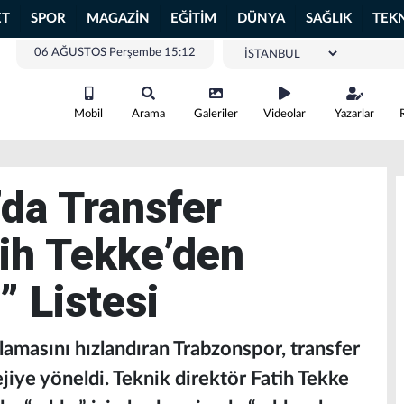
ET
SPOR
MAGAZİN
EĞİTİM
DÜNYA
SAĞLIK
TEK
06 AĞUSTOS Perşembe 15:12
Mobil
Arama
Galeriler
Videolar
Yazarlar
da Transfer
tih Tekke’den
” Listesi
lamasını hızlandıran Trabzonspor, transfer
tejiye yöneldi. Teknik direktör Fatih Tekke