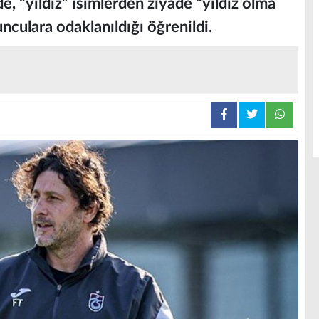
e, “yıldız” isimlerden ziyade “yıldız olma
culara odaklanıldığı öğrenildi.