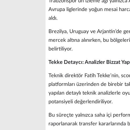
Trabzonspor’un izleme ağı yalnızca A
Avrupa liglerinde yoğun mesai harca
aldı.
Brezilya, Uruguay ve Arjantin’de ge
mercek altına alınırken, bu bölgeler
belirtiliyor.
Tekke Detaycı: Analizler Bizzat Yap
Teknik direktör Fatih Tekke’nin, scou
platformları üzerinden de birebir ta
yapılan detaylı teknik analizlerle o
potansiyeli değerlendiriliyor.
Bu süreçte yalnızca saha içi perform
raporlanarak transfer kararlarında bel