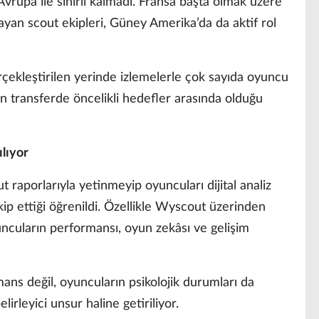
vrupa ile sınırlı kalmadı. Fransa başta olmak üzere
yan scout ekipleri, Güney Amerika’da da aktif rol
rçekleştirilen yerinde izlemelerle çok sayıda oyuncu
in transferde öncelikli hedefler arasında olduğu
ılıyor
t raporlarıyla yetinmeyip oyuncuları dijital analiz
kip ettiği öğrenildi. Özellikle Wyscout üzerinden
yuncuların performansı, oyun zekâsı ve gelişim
ans değil, oyuncuların psikolojik durumları da
irleyici unsur haline getiriliyor.