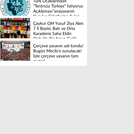
Türk Ocaklarından
“Terörsüz Türkiye” İstiyoruz
Açıklaması’’anayasanın
Kuruluş Felsefesine Aykırı
Düzenleme İstemiyoruz’’
Çaykur GM Yusuf Ziya Alım
7 İl Bayisi, Batı ve Orta
Karadeniz Saha Ekibi
Ordu’da Bir Araya Geldi
Çerçeve yasanın adı kondu!
Bugün Meclis’e sunulacak!
İşte çerçeve yasanın tam
metni!