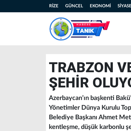
RİZE
GÜNCEL
EKONOMİ
SİYAS
TRABZON V
ŞEHİR OLUY
Azerbaycan’ın başkenti Bakü’
Yönetimler Dünya Kurulu Topl
Belediye Başkanı Ahmet Metin
kentleşme, düşük karbonlu şeh