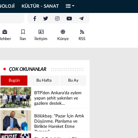
NOLOJİ
KÜLTÜR - SANAT
Rehber
İlan
İletişim
Künye
RSS
ÇOK OKUNANLAR
Bugün
Bu Hafta
Bu Ay
BTP’den Ankara’da eylem
yapan şehit yakınları ve
gazilere destek…
Bölükbaş: “Pazar İçin Artık
Düşünme, Planlama ve
Birlikte Hareket Etme
Zamanı”