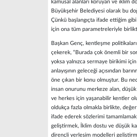
kamusal alanları koruyan ve iklim d
Büyükşehir Belediyesi olarak bu do
Çünkü başlangıçta ifade ettiğim gibi
için ona tüm parametreleriyle birli
Başkan Genç, kentleşme politikaların
çekerek, “Burada çok önemli bir soru
yoksa yalnızca sermaye birikimi içi
anlayışının geleceği açısından barın
öne çıkan bir konu olmuştur. Bu ned
insan onurunu merkeze alan, düşük k
ve herkes için yaşanabilir kentler 
oldukça fazla olmakla birlikte, değe
ifade ederek sözlerimi tamamlamak i
geliştirmek, İklim dostu ve düşük kar
dirençli yerleşim modelleri geliştirm