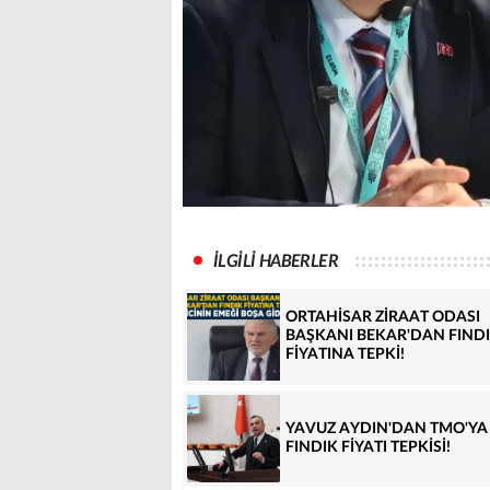
İLGİLİ HABERLER
ORTAHİSAR ZİRAAT ODASI
BAŞKANI BEKAR'DAN FIND
FİYATINA TEPKİ!
YAVUZ AYDIN'DAN TMO'YA
FINDIK FİYATI TEPKİSİ!