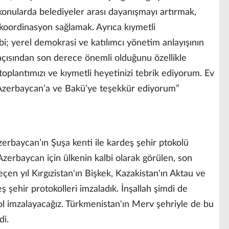
onularda belediyeler arası dayanışmayı artırmak,
a koordinasyon sağlamak. Ayrıca kıymetli
ibi; yerel demokrasi ve katılımcı yönetim anlayışının
 açısından son derece önemli olduğunu özellikle
oplantımızı ve kıymetli heyetinizi tebrik ediyorum. Ev
z Azerbaycan’a ve Bakü’ye teşekkür ediyorum”
rbaycan’ın Şuşa kenti ile kardeş şehir ptokolü
 Azerbaycan için ülkenin kalbi olarak görülen, son
çen yıl Kırgızistan'ın Bişkek, Kazakistan'ın Aktau ve
 şehir protokolleri imzaladık. İnşallah şimdi de
ol imzalayacağız. Türkmenistan'ın Merv şehriyle de bu
di.