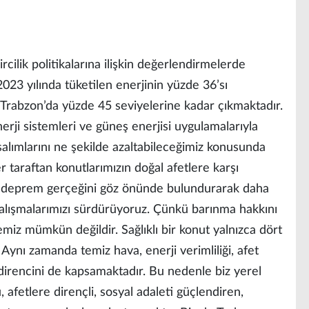
ircilik politikalarına ilişkin değerlendirmelerde
23 yılında tüketilen enerjinin yüzde 36’sı
 Trabzon’da yüzde 45 seviyelerine kadar çıkmaktadır.
nerji sistemleri ve güneş enerjisi uygulamalarıyla
 salımlarını ne şekilde azaltabileceğimiz konusunda
 taraftan konutlarımızın doğal afetlere karşı
zin deprem gerçeğini göz önünde bulundurarak daha
çalışmalarımızı sürdürüyoruz. Çünkü barınma hakkını
iz mümkün değildir. Sağlıklı bir konut yalnızca dört
 Aynı zamanda temiz hava, enerji verimliliği, afet
m direncini de kapsamaktadır. Bu nedenle biz yerel
 afetlere dirençli, sosyal adaleti güçlendiren,