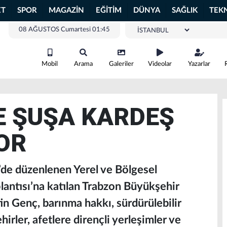
ET
SPOR
MAGAZİN
EĞİTİM
DÜNYA
SAĞLIK
TEK
08 AĞUSTOS Cumartesi 01:45
Mobil
Arama
Galeriler
Videolar
Yazarlar
E ŞUŞA KARDEŞ
OR
de düzenlenen Yerel ve Bölgesel
antısı’na katılan Trabzon Büyükşehir
 Genç, barınma hakkı, sürdürülebilir
irler, afetlere dirençli yerleşimler ve