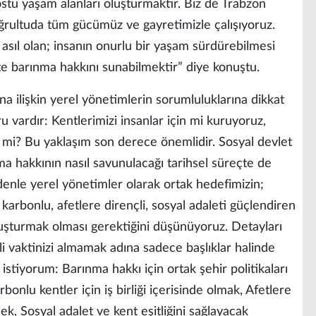
ostu yaşam alanları oluşturmaktır. Biz de Trabzon
ğrultuda tüm gücümüz ve gayretimizle çalışıyoruz.
 asıl olan; insanın onurlu bir yaşam sürdürebilmesi
kte barınma hakkını sunabilmektir” diye konuştu.
a ilişkin yerel yönetimlerin sorumluluklarına dikkat
 vardır: Kentlerimizi insanlar için mi kuruyoruz,
n mi? Bu yaklaşım son derece önemlidir. Sosyal devlet
ma hakkının nasıl savunulacağı tarihsel süreçte de
enle yerel yönetimler olarak ortak hedefimizin;
arbonlu, afetlere dirençli, sosyal adaleti güçlendiren
oluşturmak olması gerektiğini düşünüyoruz. Detayları
rli vaktinizi almamak adına sadece başlıklar halinde
stiyorum: Barınma hakkı için ortak şehir politikaları
bonlu kentler için iş birliği içerisinde olmak, Afetlere
ek, Sosyal adalet ve kent eşitliğini sağlayacak