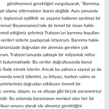
görülmemesi gerektiğini vurgulayarak, “Barınma,
yatı idame ettirmekten ibaret değildir. Aynı zamanda
ir, toplumsal eşitliktir ve yaşama hakkının ayrılmaz bir
vrensel Beyannamesi’nde de temel bir insan hakkı
emsil ettiğimiz şehrimiz Trabzon’un barınma koşulları
 verileri sizlerle paylaşmak istiyorum. Barınma hakkı
 de günümüzde doğrudan ele alınması gereken çok
rum. Trabzon’umuzda yaklaşık bir milyonluk nüfus
t bulunmaktadır. Bu veriler doğrultusunda konut
ü ifade etmek isterim. Ancak bu yalnızca sayısal ya da
manda enerji tüketimi, su ihtiyacı, karbon salımı ve
 şehirlerimizi doğrudan etkileyen önemli bir
 ısınma, ulaşım, su ve altyapı gibi birçok parametreyi
zidir. Bu anlamda barınmanın merkezi olan her bir
tikası unsuru olarak ele almamız gerektiğini