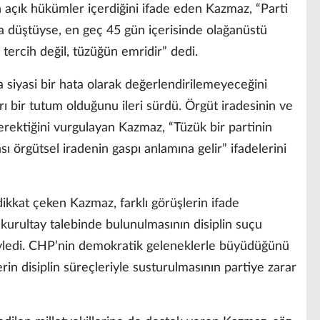
 açık hükümler içerdiğini ifade eden Kazmaz, “Parti
tına düştüyse, en geç 45 gün içerisinde olağanüstü
i tercih değil, tüzüğün emridir” dedi.
 siyasi bir hata olarak değerlendirilemeyeceğini
ı bir tutum olduğunu ileri sürdü. Örgüt iradesinin ve
rektiğini vurgulayan Kazmaz, “Tüzük bir partinin
 örgütsel iradenin gaspı anlamına gelir” ifadelerini
ikkat çeken Kazmaz, farklı görüşlerin ifade
e kurultay talebinde bulunulmasının disiplin suçu
öyledi. CHP’nin demokratik geleneklerle büyüdüğünü
in disiplin süreçleriyle susturulmasının partiye zarar