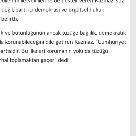
 edilen milletvekillerine de destek veren Kazmaz, söz
ri değil, parti içi demokrasi ve örgütsel hukuk
belirtti.
ik ve bütünlüğünün ancak tüzüğe bağlılık, demokratik
la korunabileceğini dile getiren Kazmaz, “Cumhuriyet
n partisidir. Bu ilkeleri korumanın yolu da tüzüğü
rhal toplamaktan geçer” dedi.