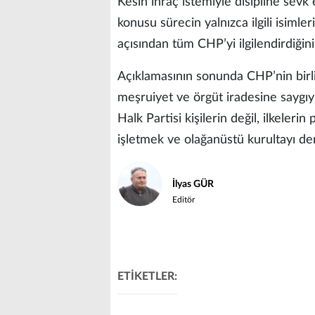
Kesin ihraç istemiyle disipline sevk
konusu sürecin yalnızca ilgili isimle
açısından tüm CHP’yi ilgilendirdiğini 
Açıklamasının sonunda CHP’nin birl
meşruiyet ve örgüt iradesine saygıy
Halk Partisi kişilerin değil, ilkeleri
işletmek ve olağanüstü kurultayı de
İlyas GÜR
Editör
ETİKETLER: