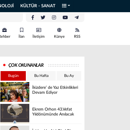
NOLOJİ
KÜLTÜR - SANAT
Rehber
İlan
İletişim
Künye
RSS
ÇOK OKUNANLAR
Bugün
Bu Hafta
Bu Ay
İkizdere’ de Yaz Etkinlikleri
Devam Ediyor
Ekrem Orhon 43.Vefat
Yıldönümünde Anılacak