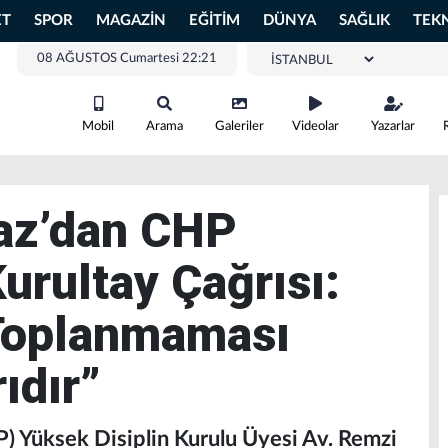
ET
SPOR
MAGAZİN
EĞİTİM
DÜNYA
SAĞLIK
TEK
08 AĞUSTOS Cumartesi 22:21
Mobil
Arama
Galeriler
Videolar
Yazarlar
az’dan CHP
urultay Çağrısı:
 Toplanmaması
ıdır”
) Yüksek Disiplin Kurulu Üyesi Av. Remzi