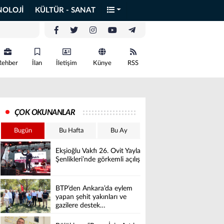
NOLOJİ
KÜLTÜR - SANAT
Rehber
İlan
İletişim
Künye
RSS
ÇOK OKUNANLAR
Bugün
Bu Hafta
Bu Ay
Ekşioğlu Vakfı 26. Ovit Yayla
Şenlikleri’nde görkemli açılış
BTP’den Ankara’da eylem
yapan şehit yakınları ve
gazilere destek…