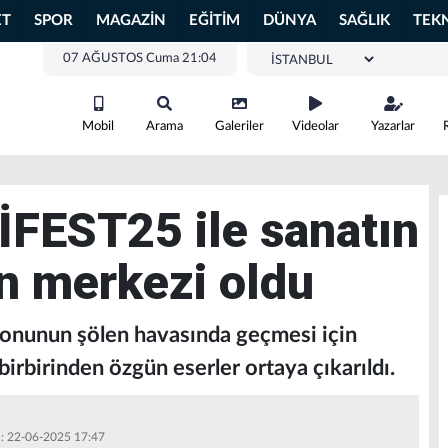
ET
SPOR
MAGAZİN
EĞİTİM
DÜNYA
SAĞLIK
TEK
07 AĞUSTOS Cuma 21:04
Mobil
Arama
Galeriler
Videolar
Yazarlar
FEST25 ile sanatın
n merkezi oldu
sonunun şölen havasında geçmesi için
rbirinden özgün eserler ortaya çıkarıldı.
 : 22-06-2025 17:47