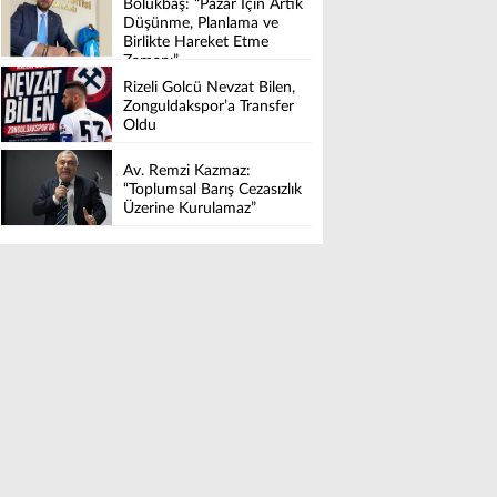
Bölükbaş: “Pazar İçin Artık
Düşünme, Planlama ve
Birlikte Hareket Etme
Zamanı”
Rizeli Golcü Nevzat Bilen,
Zonguldakspor’a Transfer
Oldu
Av. Remzi Kazmaz:
“Toplumsal Barış Cezasızlık
Üzerine Kurulamaz”