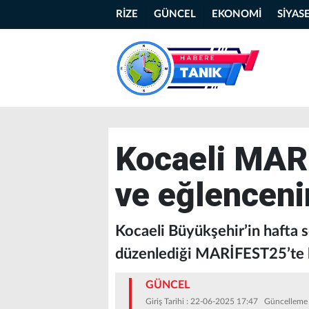
RİZE
GÜNCEL
EKONOMİ
SİYAS
Kocaeli MARİ
ve eğlenceni
Kocaeli Büyükşehir’in hafta 
düzenlediği MARİFEST25’te bi
GÜNCEL
Giriş Tarihi : 22-06-2025 17:47 Güncelleme