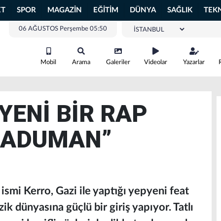
ET
SPOR
MAGAZİN
EĞİTİM
DÜNYA
SAĞLIK
TEK
06 AĞUSTOS Perşembe 05:50
Mobil
Arama
Galeriler
Videolar
Yazarlar
YENİ BİR RAP
RMADUMAN”
ismi Kerro, Gazi ile yaptığı yepyeni feat
k dünyasına güçlü bir giriş yapıyor. Tatlı