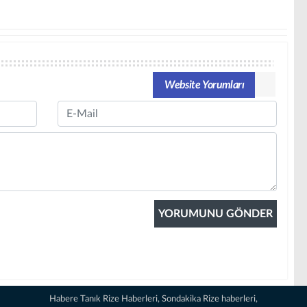
Website Yorumları
Email
Habere Tanık Rize Haberleri, Sondakika Rize haberleri,