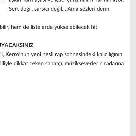
aşkın karmaşası ve içsel çatışmaları harmanlıyor.
Sert değil, sarsıcı değil… Ama sözleri derin,
ilir, hem de listelerde yükselebilecek hit
UYACAKSINIZ
 Kerro’nun yeni nesil rap sahnesindeki kalıcılığının
iliyle dikkat çeken sanatçı, müzikseverlerin radarına