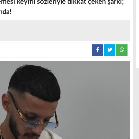
emesi keyifli sözleriyle dikkat çeken şarkı;
nda!