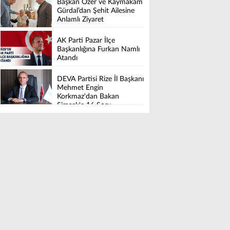
Başkan Özer ve Kaymakam
Gürdal’dan Şehit Ailesine
Anlamlı Ziyaret
AK Parti Pazar İlçe
Başkanlığına Furkan Namlı
Atandı
DEVA Partisi Rize İl Başkanı
Mehmet Engin
Korkmaz'dan Bakan
Şimşek'e 16 Soru