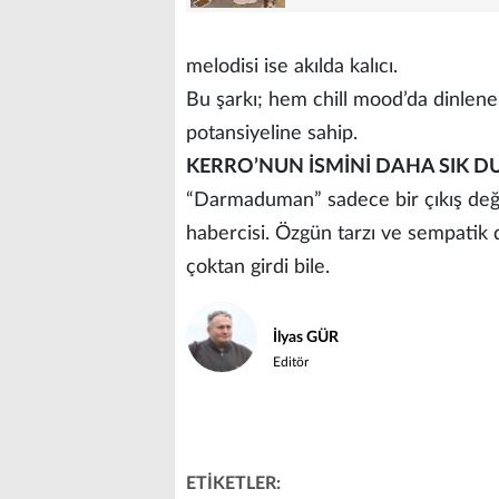
melodisi ise akılda kalıcı.
Bu şarkı; hem chill mood’da dinleneb
potansiyeline sahip.
KERRO’NUN İSMİNİ DAHA SIK D
“Darmaduman” sadece bir çıkış değil,
habercisi. Özgün tarzı ve sempatik d
çoktan girdi bile.
İlyas GÜR
Editör
ETİKETLER: