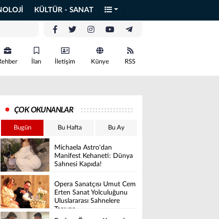
NOLOJİ
KÜLTÜR - SANAT
Rehber
İlan
İletişim
Künye
RSS
ÇOK OKUNANLAR
Bugün
Bu Hafta
Bu Ay
Michaela Astro'dan
Manifest Kehaneti: Dünya
Sahnesi Kapıda!
Opera Sanatçısı Umut Cem
Erten Sanat Yolculuğunu
Uluslararası Sahnelere
Taşıyor