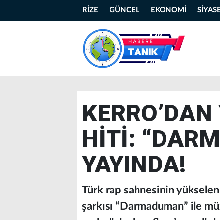
RİZE
GÜNCEL
EKONOMİ
SİYAS
KERRO’DAN 
HİTİ: “DA
YAYINDA!
Türk rap sahnesinin yükselen 
şarkısı “Darmaduman” ile müzi