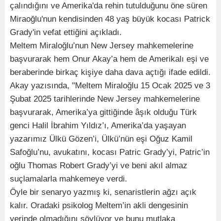
çalındığını ve Amerika'da rehin tutulduğunu öne süren
Miraoğlu'nun kendisinden 48 yaş büyük kocası Patrick
Grady'in vefat ettiğini açıkladı.
Meltem Miraloğlu’nun New Jersey mahkemelerine
başvurarak hem Onur Akay’a hem de Amerikalı eşi ve
beraberinde birkaç kişiye daha dava açtığı ifade edildi.
Akay yazısında, "Meltem Miraloğlu 15 Ocak 2025 ve 3
Şubat 2025 tarihlerinde New Jersey mahkemelerine
başvurarak, Amerika’ya gittiğinde âşık olduğu Türk
genci Halil İbrahim Yıldız’ı, Amerika’da yaşayan
yazarımız Ülkü Gözen’i, Ülkü’nün eşi Oğuz Kamil
Safoğlu’nu, avukatını, kocası Patric Grady’yi, Patric’in
oğlu Thomas Robert Grady’yi ve beni akıl almaz
suçlamalarla mahkemeye verdi.
Öyle bir senaryo yazmış ki, senaristlerin ağzı açık
kalır. Oradaki psikolog Meltem’in akli dengesinin
yerinde olmadığını söylüyor ve bunu mutlaka