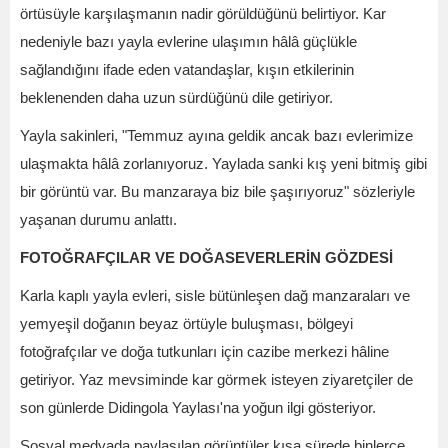
örtüsüyle karşılaşmanın nadir görüldüğünü belirtiyor. Kar
nedeniyle bazı yayla evlerine ulaşımın hâlâ güçlükle
sağlandığını ifade eden vatandaşlar, kışın etkilerinin
beklenenden daha uzun sürdüğünü dile getiriyor.
Yayla sakinleri, "Temmuz ayına geldik ancak bazı evlerimize
ulaşmakta hâlâ zorlanıyoruz. Yaylada sanki kış yeni bitmiş gibi
bir görüntü var. Bu manzaraya biz bile şaşırıyoruz" sözleriyle
yaşanan durumu anlattı.
FOTOĞRAFÇILAR VE DOĞASEVERLERİN GÖZDESİ
Karla kaplı yayla evleri, sisle bütünleşen dağ manzaraları ve
yemyeşil doğanın beyaz örtüyle buluşması, bölgeyi
fotoğrafçılar ve doğa tutkunları için cazibe merkezi hâline
getiriyor. Yaz mevsiminde kar görmek isteyen ziyaretçiler de
son günlerde Didingola Yaylası'na yoğun ilgi gösteriyor.
Sosyal medyada paylaşılan görüntüler kısa sürede binlerce