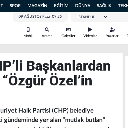
ET
SPOR
MAGAZİN
EĞİTİM
DÜNYA
SAĞLIK
TEK
09 AĞUSTOS Pazar 09:25
Mobil
Arama
Galeriler
Videolar
Yazarlar
HP’li Başkanlardan
: “Özgür Özel’in
riyet Halk Partisi (CHP) belediye
i gündeminde yer alan “mutlak butlan”