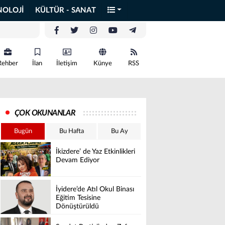
NOLOJİ
KÜLTÜR - SANAT
Rehber
İlan
İletişim
Künye
RSS
ÇOK OKUNANLAR
Bugün
Bu Hafta
Bu Ay
İkizdere’ de Yaz Etkinlikleri
Devam Ediyor
İyidere’de Atıl Okul Binası
Eğitim Tesisine
Dönüştürüldü