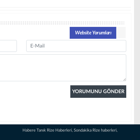
Website Yorumları
Email
Habere Tanık Rize Haberleri, Sondakika Rize haberleri,