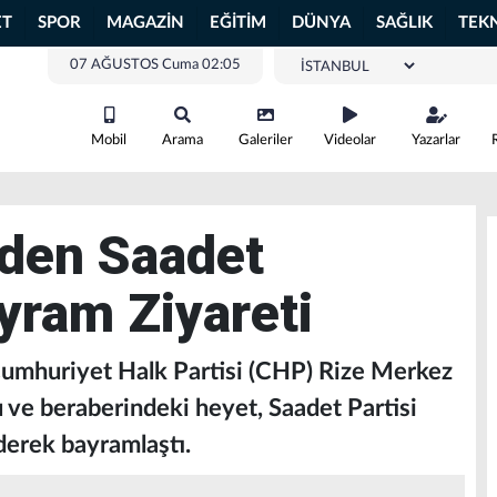
ET
SPOR
MAGAZİN
EĞİTİM
DÜNYA
SAĞLIK
TEK
07 AĞUSTOS Cuma 02:05
Mobil
Arama
Galeriler
Videolar
Yazarlar
den Saadet
ayram Ziyareti
Cumhuriyet Halk Partisi (CHP) Rize Merkez
 ve beraberindeki heyet, Saadet Partisi
ederek bayramlaştı.