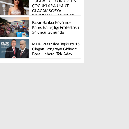
TUĞBA ECE YÖRÜK’TEN
ÇOCUKLARA UMUT
OLACAK SOSYAL
SORUMLULUK PROJESİ
Pazar Balıkçı Köyü'nde
Kafes Balıkçılığı Protestosu
54'üncü Gününde
MHP Pazar İlçe Teşkilatı 15.
Olağan Kongreye Gidiyor:
Bora Haberal Tek Aday