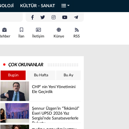
NOLOJİ
KÜLTÜR - SANAT
Rehber
İlan
İletişim
Künye
RSS
ÇOK OKUNANLAR
Bugün
Bu Hafta
Bu Ay
CHP’ nin Yeni Yönetimini
Ele Geçirdik
Şennur Üzgen’in “Tekâmül”
Eseri UPSD 2026 Yaz
Sergisi’nde Sanatseverlerle
Buluştu