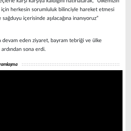
eçlerle karşı karşıya kaldığını hatırlatarak, “Ülkemizin
çin herkesin sorumluluk bilinciyle hareket etmesi
 sağduyu içerisinde aşılacağına inanıyoruz”
ıyla devam eden ziyaret, bayram tebriği ve ülke
n ardından sona erdi.
yramlaşma