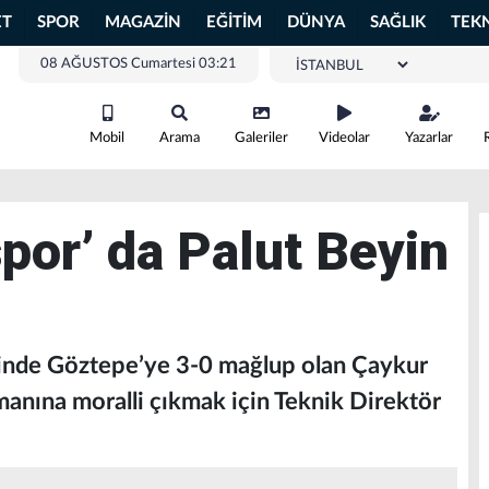
ET
SPOR
MAGAZİN
EĞİTİM
DÜNYA
SAĞLIK
TEK
08 AĞUSTOS Cumartesi 03:21
Mobil
Arama
Galeriler
Videolar
Yazarlar
por’ da Palut Beyin
evinde Göztepe’ye 3-0 mağlup olan Çaykur
anına moralli çıkmak için Teknik Direktör