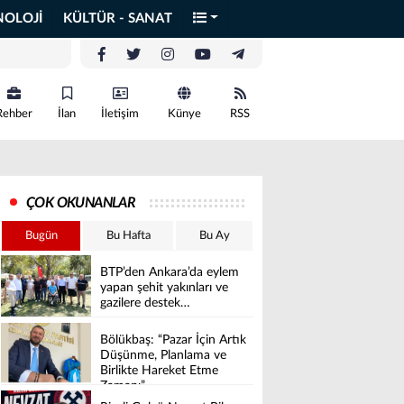
NOLOJİ
KÜLTÜR - SANAT
Rehber
İlan
İletişim
Künye
RSS
ÇOK OKUNANLAR
Bugün
Bu Hafta
Bu Ay
BTP’den Ankara’da eylem
yapan şehit yakınları ve
gazilere destek…
Bölükbaş: “Pazar İçin Artık
Düşünme, Planlama ve
Birlikte Hareket Etme
Zamanı”