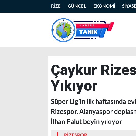
RİZE
GÜNCEL
EKONOMİ
SİYAS
Çaykur Rizes
Yıkıyor
Süper Lig’in ilk haftasında 
Rizespor, Alanyaspor deplasm
İlhan Palut beyin yıkıyor
RİZESPOR