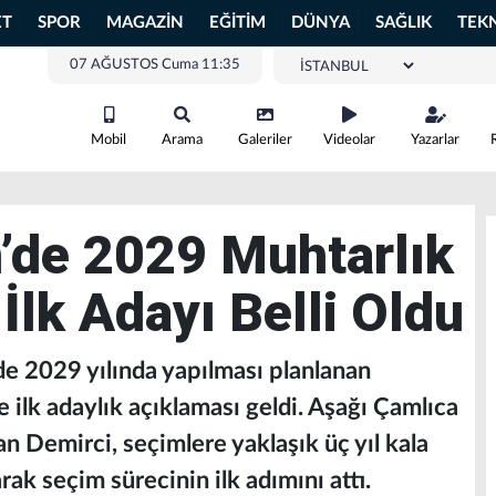
ET
SPOR
MAGAZİN
EĞİTİM
DÜNYA
SAĞLIK
TEK
07 AĞUSTOS Cuma 11:35
Mobil
Arama
Galeriler
Videolar
Yazarlar
’de 2029 Muhtarlık
İlk Adayı Belli Oldu
de 2029 yılında yapılması planlanan
 ilk adaylık açıklaması geldi. Aşağı Çamlıca
n Demirci, seçimlere yaklaşık üç yıl kala
k seçim sürecinin ilk adımını attı.