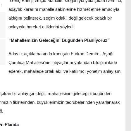
“Genç Enerji, Güçlü Mahalle” sloganıyla yola çıkan Demirci,
adaylık kararını mahalle sakinlerine hizmet etme amacıyla
aldığını belirterek, seçim odaklı değil gelecek odaklı bir
anlayışla hareket ettiklerini söyledi.
“Mahallemizin Geleceğini Bugünden Planlıyoruz”
Adaylık açıklamasında konuşan Furkan Demirci, Aşağı
Çamlıca Mahallesi'nin ihtiyaçlarını yakından bildiğini ifade
ederek, mahallede ortak akıl ve katılımcı yönetim anlayışını
ıkan bir anlayışın değil, mahallesinin geleceğini bugünden
imizin fikirlerinden, büyüklerimizin tecrübelerinden yararlanarak
i.
Ön Planda