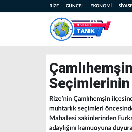
RİZE
GÜNCEL
EKONOMİ
SİYAS
Çamlıhemşin
Seçimlerinin 
Rize’nin Çamlıhemşin ilçesin
muhtarlık seçimleri öncesinde
Mahallesi sakinlerinden Furka
adaylığını kamuoyuna duyurara