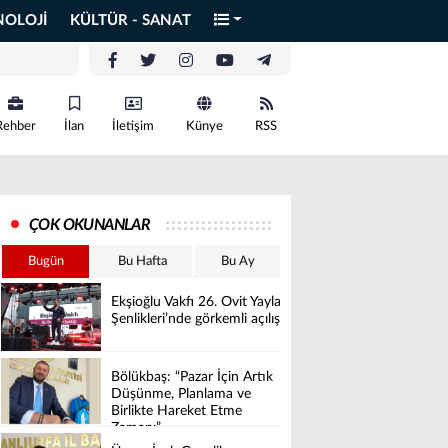
NOLOJİ
KÜLTÜR - SANAT
Rehber
İlan
İletişim
Künye
RSS
ÇOK OKUNANLAR
Bugün
Bu Hafta
Bu Ay
Ekşioğlu Vakfı 26. Ovit Yayla
Şenlikleri’nde görkemli açılış
Bölükbaş: “Pazar İçin Artık
Düşünme, Planlama ve
Birlikte Hareket Etme
Zamanı”