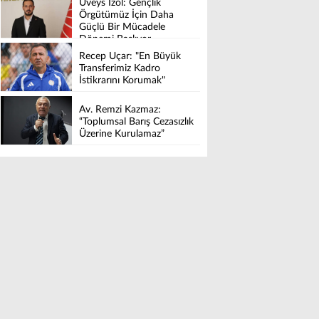
Üveys İzol: Gençlik
Örgütümüz İçin Daha
Güçlü Bir Mücadele
Dönemi Başlıyor
Recep Uçar: "En Büyük
Transferimiz Kadro
İstikrarını Korumak"
Av. Remzi Kazmaz:
“Toplumsal Barış Cezasızlık
Üzerine Kurulamaz”