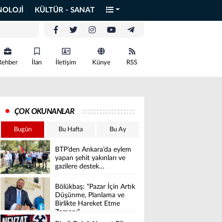
NOLOJİ
KÜLTÜR - SANAT
Rehber
İlan
İletişim
Künye
RSS
ÇOK OKUNANLAR
Bugün
Bu Hafta
Bu Ay
BTP’den Ankara’da eylem
yapan şehit yakınları ve
gazilere destek…
Bölükbaş: “Pazar İçin Artık
Düşünme, Planlama ve
Birlikte Hareket Etme
Zamanı”