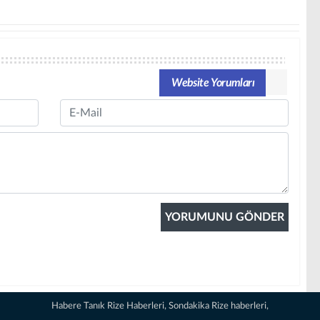
Website Yorumları
Email
Habere Tanık Rize Haberleri, Sondakika Rize haberleri,