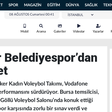
ET
SPOR
MAGAZİN
EĞİTİM
DÜNYA
SAĞLIK
TEK
08 AĞUSTOS Cumartesi 00:41
Mobil
Arama
Galeriler
Videolar
Yazarlar
r Belediyespor’dan
et
ker Kadın Voleybol Takımı, Vodafone
performansını sürdürüyor. Bursa temsilcisi,
z Göllü Voleybol Salonu’nda konuk ettiği
r karşısında zorlu bir sınav verdi ve