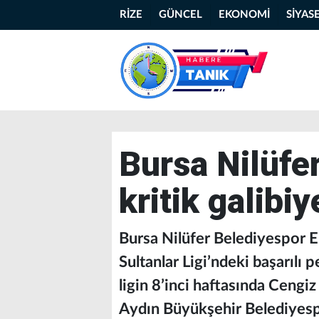
RİZE
GÜNCEL
EKONOMİ
SİYAS
Bursa Nilüfe
kritik galibiy
Bursa Nilüfer Belediyespor E
Sultanlar Ligi’ndeki başarılı 
ligin 8’inci haftasında Cengi
Aydın Büyükşehir Belediyespo