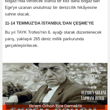
Boğazı'nda verilecek startla bir kez daha Boğaz'dan
Ege'ye uzanan unutulmaz bir denizcilik hikâyesine
sahne olacak.
11-14 TEMMUZ'DA İSTANBUL'DAN ÇEŞME'YE
Bu yıl TAYK Trofesi'nin 6. ayağı olarak düzenlenecek
yarış, yaklaşık 265 deniz millik parkurunda
gerçekleştirilecek.
Ekrem Orhon Rize Demektir