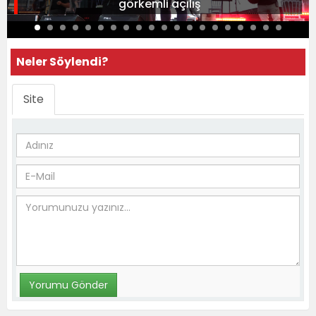
görkemli açılış
Neler Söylendi?
Site