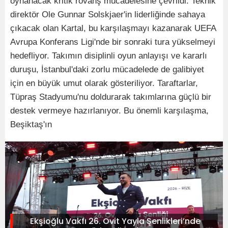
oynanacak kritik rövanş mücadelesine çevrildi. Teknik
direktör Ole Gunnar Solskjaer'in liderliğinde sahaya
çıkacak olan Kartal, bu karşılaşmayı kazanarak UEFA
Avrupa Konferans Ligi'nde bir sonraki tura yükselmeyi
hedefliyor. Takımın disiplinli oyun anlayışı ve kararlı
duruşu, İstanbul'daki zorlu mücadelede de galibiyet
için en büyük umut olarak gösteriliyor. Taraftarlar,
Tüpraş Stadyumu'nu doldurarak takımlarına güçlü bir
destek vermeye hazırlanıyor. Bu önemli karşılaşma,
Beşiktaş'ın
Ekşioğlu Vakfı 26. Ovit Yayla Şenlikleri’nde